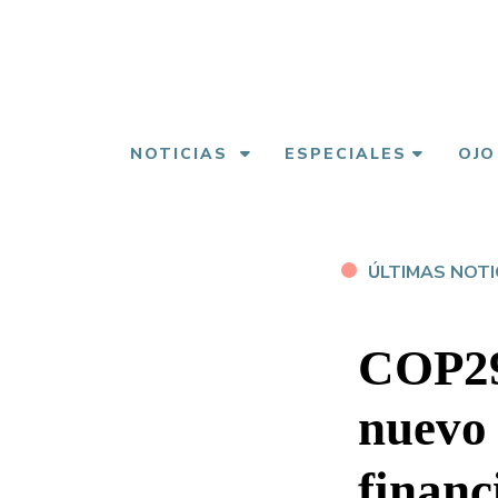
Pasar
al
contenido
principal
NOTICIAS
ESPECIALES
OJO
ÚLTIMAS NOTI
COP29:
nuevo 
financ