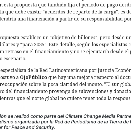
en esta propuesta que también fija el periodo de pago desde
a que debe existir "acuerdos de reparto de la carga", es de
tendría una financiación a partir de su responsabilidad po
opuesta establece un "objetivo de billones", pero desde un
ólares y "para 2035". Este detalle, según los especialistas 
un retraso en el financiamiento y no se ejecutaría desde e
ro escenario.
 especialista de la Red Latinoamericana por Justicia Económ
sostuvo a
OjoPúblico
que hay una mejora respecto al docum
reocupación sobre la poca claridad del monto. "El sur glob
ro del financiamiento provenga de subvenciones y donacio
entras que el norte global no quiere tener toda la respons
ión se realizó como parte del Climate Change Media Partn
dismo organizada por la Red de Periodismo de la Tierra de 
r for Peace and Security.