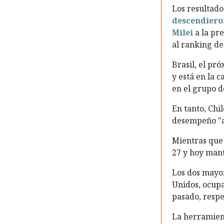
Los resultado
descendiero
Milei
a la pre
al ranking de
Brasil, el pró
y está en la c
en el grupo 
En tanto, Chi
desempeño "a
Mientras que 
27 y hoy man
Los dos mayor
Unidos, ocupa
pasado, resp
La herramient