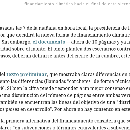
financiamiento climático hacia el final de este vie
pasadas las 7 de la mañana en hora local, la presidencia de
r que decidirá la nueva forma de financiamiento climático
. Sin embargo,
el documento
—ahora de 10 páginas y ya n
ridad sobre el monto. El texto plantea dos escenarios contra
casos, deberán definirse antes del cierre de la cumbre, est
del
texto preliminar
, que mostraba claras diferencias en 
to las diferencias (llamadas "corchetes" de forma técnica
46. Si bien la cifra puede responder a un mejor consenso en
 una disminución del número de páginas entre ambas versi
ambién se encuentran las líneas del objetivo de una "distr
los países en desarrollo". Por ahora no hay consenso en est
la primera alternativa del financiamiento considera que 
ólares "en subvenciones o términos equivalentes a subvenc