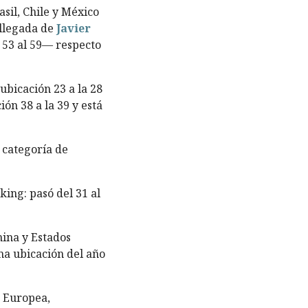
sil, Chile y México
 llegada de
Javier
l 53 al 59— respecto
 ubicación 23 a la 28
ión 38 a la 39 y está
a categoría de
king: pasó del 31 al
ina y Estados
ma ubicación del año
n Europea,