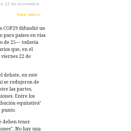
rnes 22 de noviembre.
Foto: Unfccc.
 la COP29 difundió un
 para países en vías
o de 25— todavía
rios que, en el
e viernes 22 de
el debate, en este
) se redujeron de
tre las partes,
ones. Entre los
ibución equitativa"
e punto.
se deben tener
iones". No hay una