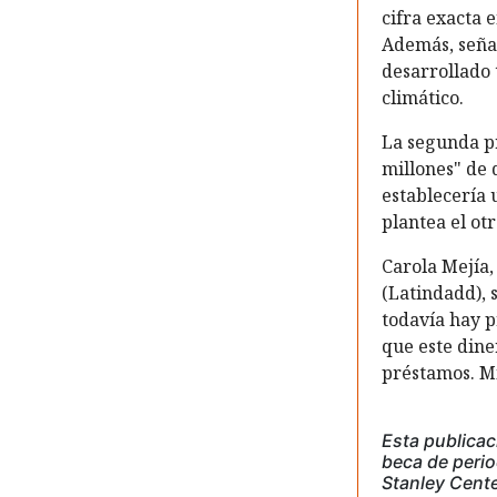
cifra exacta 
Además, señal
desarrollado 
climático.
La segunda pr
millones" de d
establecería 
plantea el ot
Carola Mejía,
(Latindadd), 
todavía hay p
que este dine
préstamos. Mi
Esta publicac
beca de perio
Stanley Cente