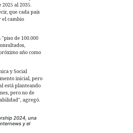
 2025 al 2035.
cir, que cada país
r el cambio
 "piso de 100.000
consultados,
l próximo año como
ica y Social
ento inicial, pero
al está planteando
nes, pero no de
abilidad", agregó.
ership 2024, una
Internews y el