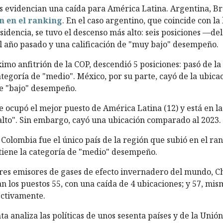
s evidencian una caída para América Latina. Argentina, Bra
n en el ranking
. En el caso argentino, que coincide con la
sidencia, se tuvo el descenso más alto: seis posiciones —de
l año pasado y una calificación de "muy bajo" desempeño.
ximo anfitrión de la COP, descendió 5 posiciones: pasó de la
ategoría de "medio". México, por su parte, cayó de la ubicac
de "bajo" desempeño.
le ocupó el mejor puesto de América Latina (12) y está en l
lto". Sin embargo, cayó una ubicación comparado al 2023.
Colombia fue el único país de la región que subió en el ran
tiene la categoría de "medio" desempeño.
es emisores de gases de efecto invernadero del mundo, Ch
n los puestos 55, con una caída de 4 ubicaciones; y 57, mis
ectivamente.
a analiza las políticas de unos sesenta países y de la Unió