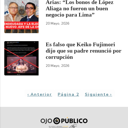
Arias: “Los bonos de López
Aliaga no fueron un buen
negocio para Lima”
20 Mayo, 2026
Es falso que Keiko Fujimori
dijo que su padre renunció por
corrupción
20 Mayo, 2026
Paginación
Página
‹ Anterior
Página 2
Siguiente
Siguiente ›
anterior
página