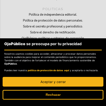
POLITICAS
Política de independencia editorial.
Política de protección de datos personales.
Sobre el secreto profesional y periodístico.
Sobre el derecho de rectificación.
OjoBiónico: políticas y criterios de corrección.
OjoPúblico
se preocupa por tu privacidad
Sobre libertad de información frente a pedidos de retiro de contenidos.
Nosotros usamos cookies para acceder, almacenar y procesar datos personales
SOSTENIBILIDAD
sobre la audiencia para mejorar el contenido periodístico que te proporcionamos.
La Tienda de OjoPúblico.
También con el objetivo de fortalecer el modelo de financiamiento sostenible de
OjoPúblico
.
Membresía Aliados/as.
Puedes leer nuestra
política de protección de datos aquí
y aceptarla o rechazarla.
OjoLab.
Aceptar y cerrar
Rechazar
SÍGANOS EN