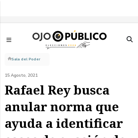
Pasar
al
contenido
principal
Sobrescribir
Sala del Poder
enlaces
15 Agosto, 2021
de
Rafael Rey busca
ayuda
anular norma que
a
ayuda a identificar
la
navegación