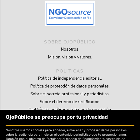
SOBRE OJOPÚBLICO
Nosotros.
Misión, visión y valores.
POLITICAS
Política de independencia editorial.
Política de protección de datos personales.
Sobre el secreto profesional y periodístico.
Sobre el derecho de rectificación.
OjoBiónico: políticas y criterios de corrección.
OjoPúblico
se preocupa por tu privacidad
Sobre libertad de información frente a pedidos de retiro de contenidos.
Nosotros usamos cookies para acceder, almacenar y procesar datos personales
SOSTENIBILIDAD
sobre la audiencia para mejorar el contenido periodístico que te proporcionamos.
La Tienda de OjoPúblico.
También con el objetivo de fortalecer el modelo de financiamiento sostenible de