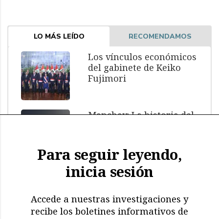
LO MÁS LEÍDO
RECOMENDAMOS
Los vínculos económicos
del gabinete de Keiko
Fujimori
Manchay: La historia del
menor muerto bajo
custodia policial
Para seguir leyendo,
inicia sesión
El impacto de El Niño: más
de 11.000 aves y
mamíferos marinos
Accede a nuestras investigaciones y
muertos
recibe los boletines informativos de