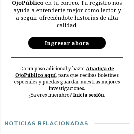
OjoPúblico
en tu correo. Tu registro nos
Memoria en riesgo:
ayuda a entenderte mejor como lector y
restricciones y deterioro
a seguir ofreciéndote historias de alta
en los archivos de la CVR
calidad.
Ingresar ahora
Da un paso adicional y hazte
Aliado/a de
OjoPúblico aquí
, para que recibas boletines
especiales y puedas guardar nuestras mejores
investigaciones.
¿Ya eres miembro?
Inicia sesión.
NOTICIAS RELACIONADAS