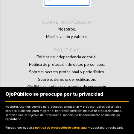
SOBRE OJOPÚBLICO
Nosotros.
Misión, visión y valores.
POLITICAS
Política de independencia editorial.
Política de protección de datos personales.
Sobre el secreto profesional y periodístico.
Sobre el derecho de rectificación.
OjoBiónico: políticas y criterios de corrección.
OjoPúblico
se preocupa por tu privacidad
Sobre libertad de información frente a pedidos de retiro de contenidos.
Nosotros usamos cookies para acceder, almacenar y procesar datos personales
SOSTENIBILIDAD
sobre la audiencia para mejorar el contenido periodístico que te proporcionamos.
La Tienda de OjoPúblico.
También con el objetivo de fortalecer el modelo de financiamiento sostenible de
OjoPúblico
.
Membresía Aliados/as.
Puedes leer nuestra
política de protección de datos aquí
y aceptarla o rechazarla.
OjoLab.