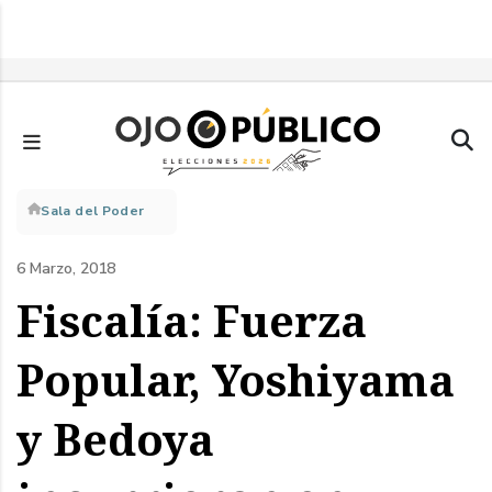
Pasar
al
contenido
principal
Sobrescribir
Sala del Poder
enlaces
6 Marzo, 2018
de
Fiscalía: Fuerza
ayuda
Popular, Yoshiyama
a
y Bedoya
la
navegación