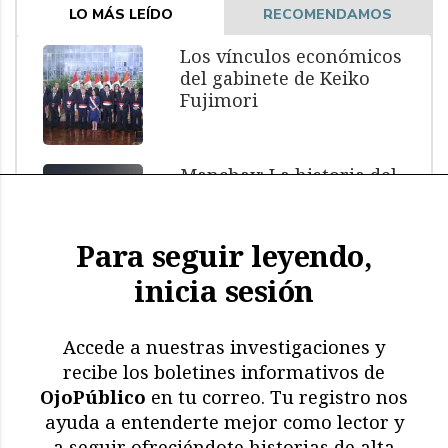
LO MÁS LEÍDO
RECOMENDAMOS
Los vínculos económicos
del gabinete de Keiko
Fujimori
Manchay: La historia del
menor muerto bajo
custodia policial
Para seguir leyendo,
inicia sesión
El impacto de El Niño: más
de 11.000 aves y
mamíferos marinos
Accede a nuestras investigaciones y
muertos
recibe los boletines informativos de
OjoPúblico
en tu correo. Tu registro nos
Memoria en riesgo:
ayuda a entenderte mejor como lector y
restricciones y deterioro
a seguir ofreciéndote historias de alta