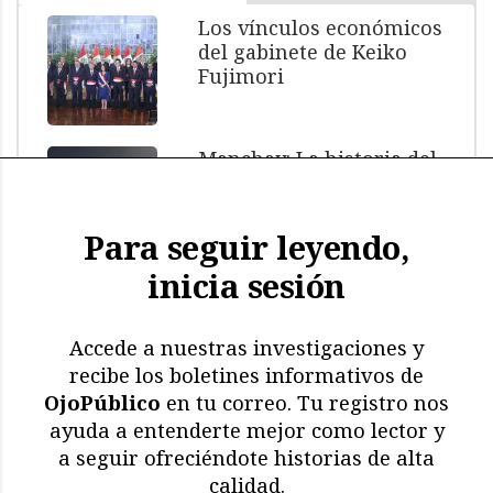
Los vínculos económicos
del gabinete de Keiko
Fujimori
Manchay: La historia del
menor muerto bajo
custodia policial
Para seguir leyendo,
inicia sesión
El impacto de El Niño: más
de 11.000 aves y
mamíferos marinos
Accede a nuestras investigaciones y
muertos
recibe los boletines informativos de
OjoPúblico
en tu correo. Tu registro nos
Memoria en riesgo:
ayuda a entenderte mejor como lector y
restricciones y deterioro
a seguir ofreciéndote historias de alta
en los archivos de la CVR
calidad.