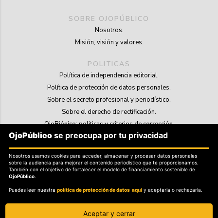
SOBRE OJOPÚBLICO
Nosotros.
Misión, visión y valores.
POLITICAS
Política de independencia editorial.
Política de protección de datos personales.
Sobre el secreto profesional y periodístico.
Sobre el derecho de rectificación.
OjoBiónico: políticas y criterios de corrección.
OjoPúblico
se preocupa por tu privacidad
Sobre libertad de información frente a pedidos de retiro de contenidos.
Nosotros usamos cookies para acceder, almacenar y procesar datos personales
SOSTENIBILIDAD
sobre la audiencia para mejorar el contenido periodístico que te proporcionamos.
La Tienda de OjoPúblico.
También con el objetivo de fortalecer el modelo de financiamiento sostenible de
OjoPúblico
.
Membresía Aliados/as.
Puedes leer nuestra
política de protección de datos aquí
y aceptarla o rechazarla.
OjoLab.
Aceptar y cerrar