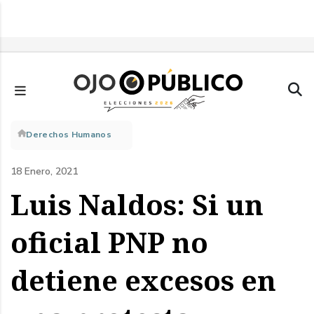
Pasar
al
contenido
principal
Sobrescribir
Derechos Humanos
enlaces
18 Enero, 2021
de
Luis Naldos: Si un
ayuda
oficial PNP no
a
detiene excesos en
la
navegación