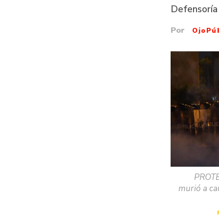
Defensoría
Por
OjoPú
PROTE
murió a ca