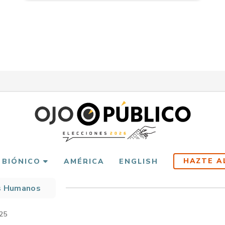
HAZTE A
 BIÓNICO
AMÉRICA
ENGLISH
s Humanos
scribir
es
25