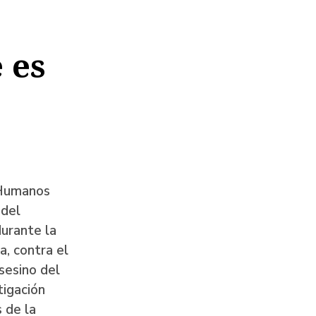
 es
 Humanos
 del
durante la
a, contra el
sesino del
tigación
 de la