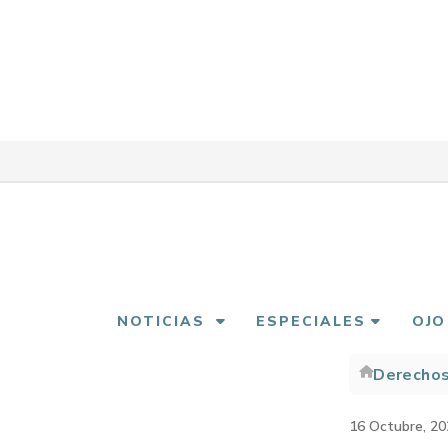
Pasar
al
contenido
principal
NOTICIAS
ESPECIALES
OJO
Derecho
Sobre
enlac
16 Octubre, 20