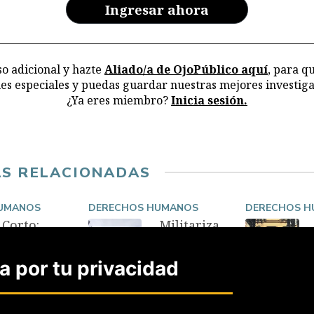
en
Ingresar ahora
ar
la
o adicional y hazte
Aliado/a de OjoPúblico aquí
, para q
nes especiales y puedas guardar nuestras mejores investiga
¿Ya eres miembro?
Inicia sesión.
AS RELACIONADAS
UMANOS
DERECHOS HUMANOS
DERECHOS 
Corto:
Militariza
Recorrido
ción,
audiovisu
narcotráfi
 por tu privacidad
al por las
co y
salas del
pobreza
Lugar de
en
la
entorno