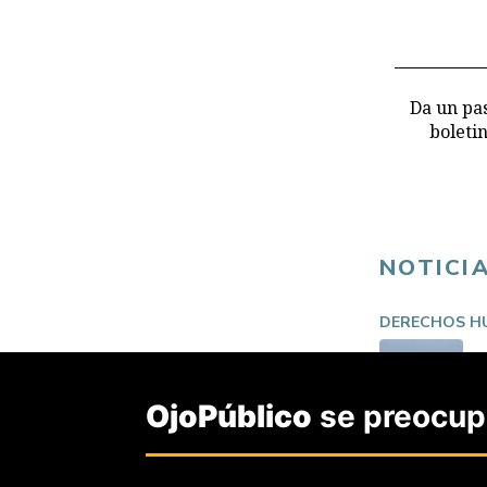
Da un pas
boleti
NOTICI
DERECHOS H
OjoPúblico
se preocupa