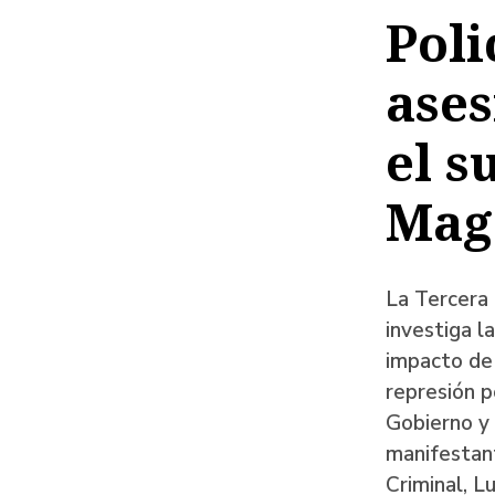
de
Poli
ayud
ases
a
la
el s
naveg
Mag
La Tercera 
investiga l
impacto de 
represión p
Gobierno y 
manifestant
Criminal, L