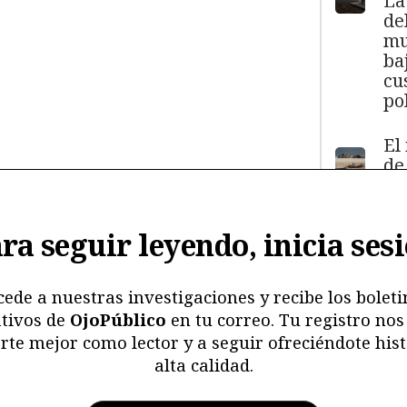
La
de
mu
ba
cu
pol
El
de
má
11
y
ra seguir leyendo, inicia ses
ma
ma
mu
cede a nuestras investigaciones y recibe los boleti
tivos de
OjoPúblico
en tu correo. Tu registro nos
Me
rte mejor como lector y a seguir ofreciéndote hist
ri
alta calidad.
re
y 