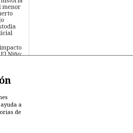
 historia
l menor
erto
jo
stodia
icial
 impacto
 El Niño:
s de
.000 aves
ión
míferos
rinos
ertos
nes
 ayuda a
moria en
orias de
esgo:
stricciones
deterioro