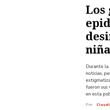
de
Los 
ayud
epid
a
la
desi
naveg
niña
Durante la
noticias, p
estigmatiza
fueron sus
en esta pob
Por
Claud