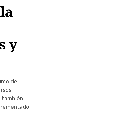
la
s y
sumo de
ursos
, también
ncrementado