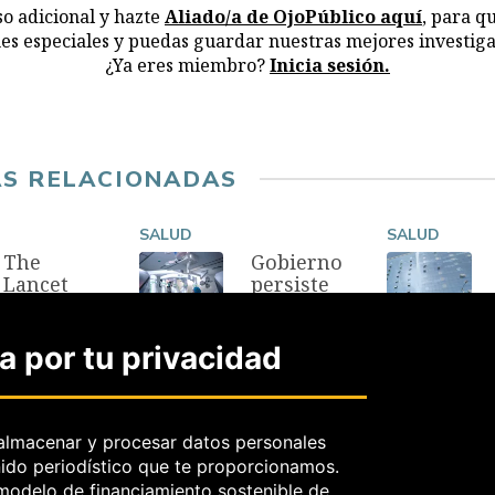
o adicional y hazte
Aliado/a de OjoPúblico aquí
, para q
nes especiales y puedas guardar nuestras mejores investiga
¿Ya eres miembro?
Inicia sesión.
AS RELACIONADAS
SALUD
SALUD
The
Gobierno
Lancet
persiste
sobre
en
ultraproce
compra de
sados:
robot
 por tu privacidad
Priorizar
quirúrgic
la salud
o con poca
sobre el
evidencia
lucro
almacenar y procesar datos personales
8 Jun, 2025
nido periodístico que te proporcionamos.
23 Nov, 2025
 modelo de financiamiento sostenible de