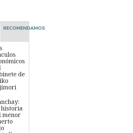
RECOMENDAMOS
s
nculos
onómicos
l
binete de
iko
jimori
nchay:
 historia
l menor
erto
jo