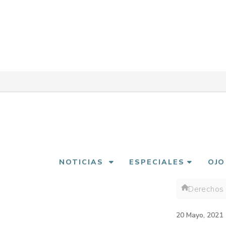
Pasar
al
contenido
principal
NOTICIAS
ESPECIALES
OJO
Derechos
Sobre
enlac
20 Mayo, 2021