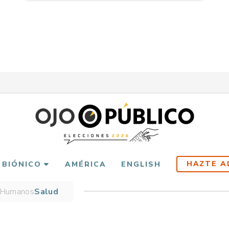
HAZTE A
 BIÓNICO
AMÉRICA
ENGLISH
 Humanos
Salud
scribir
es