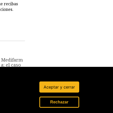
ue recibas
ciones.
Medifarm
a: el caso
que
expuso las
grietas del
sistema
Aceptar y cerrar
sanitario
13 Abr, 2025
Rechazar