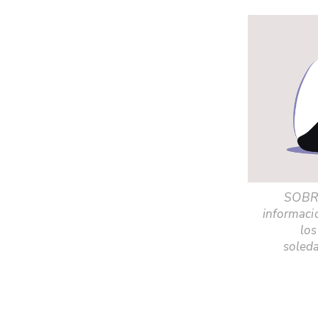
SOBRE
informaci
los
soleda