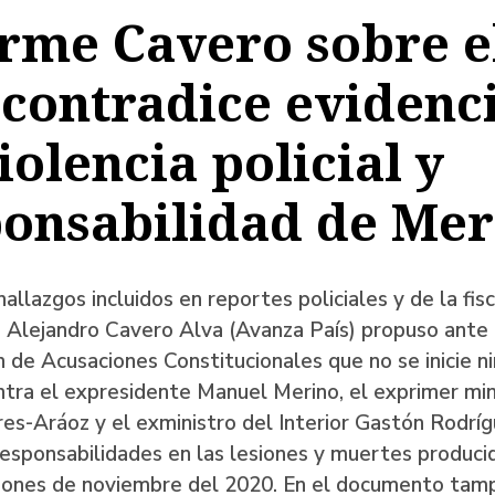
rme Cavero sobre e
a
contradice evidenc
iolencia policial y
ación
ponsabilidad de Mer
allazgos incluidos en reportes policiales y de la fisca
 Alejandro Cavero Alva (Avanza País) propuso ante 
 de Acusaciones Constitucionales que no se inicie n
tra el expresidente Manuel Merino, el exprimer min
es-Aráoz y el exministro del Interior Gastón Rodríg
esponsabilidades en las lesiones y muertes producid
iones de noviembre del 2020. En el documento tam