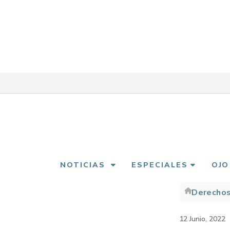
Pasar
al
contenido
principal
NOTICIAS
ESPECIALES
OJO
Derecho
Sobre
enlac
12 Junio, 2022