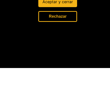
o del
Aceptar y cerrar
sobrevivie
nte de la
protesta
Rechazar
14 Jun, 2026
HUMANOS
Policía
investigad
o por
muerte en
protestas
fue
designado
a Palacio
18 Mayo, 2025
oticias