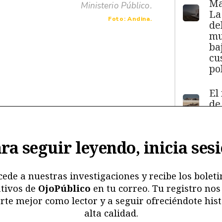
Ma
Ministerio Público.
La
Foto: Andina.
de
mu
ba
cu
pol
El
de
má
11
y
ra seguir leyendo, inicia ses
ma
ma
mu
cede a nuestras investigaciones y recibe los boleti
tivos de
OjoPúblico
en tu correo. Tu registro nos
Me
rte mejor como lector y a seguir ofreciéndote hist
ri
alta calidad.
re