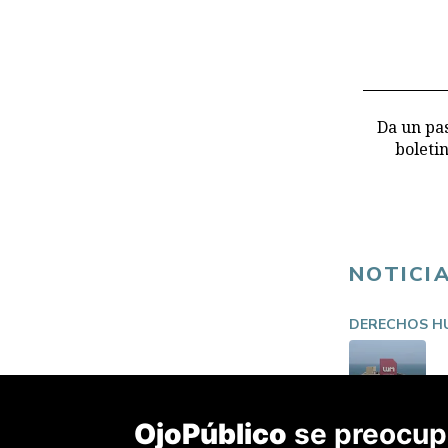
Da un pas
boleti
NOTICI
DERECHOS H
OjoPúblico
se preocupa