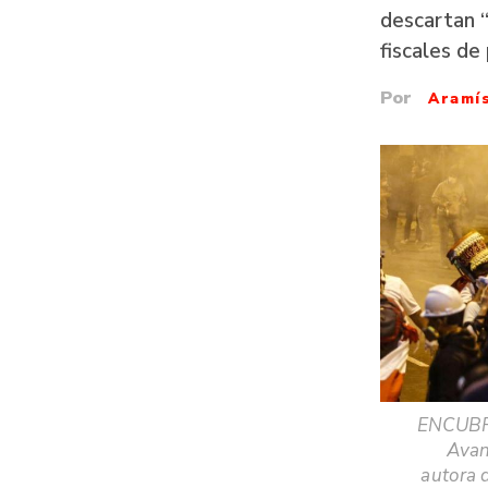
descartan “
fiscales de
Por
Aramí
ENCUBRI
Avan
autora 