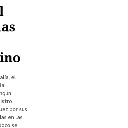
l
ias
ino
lía, el
la
ingún
istro
uez por sus
as en las
poco se