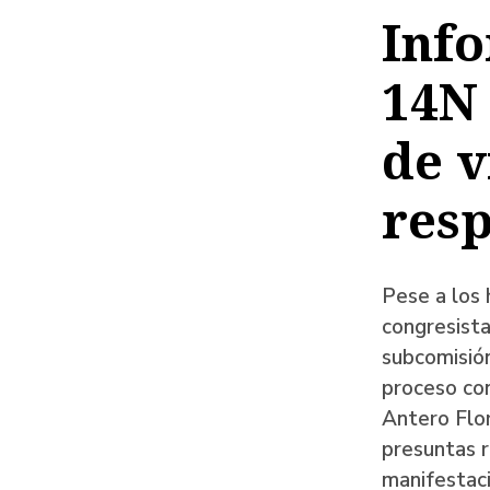
de
Info
ayud
14N 
a
la
de v
naveg
res
Pese a los h
congresista
subcomisión
proceso con
Antero Flor
presuntas r
manifestac