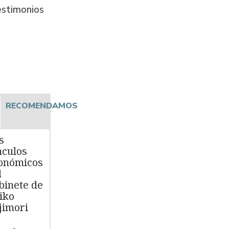
testimonios
RECOMENDAMOS
s
nculos
onómicos
l
binete de
iko
jimori