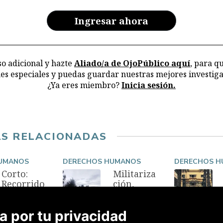
y 
en
Ingresar ahora
ar
la
o adicional y hazte
Aliado/a de OjoPúblico aquí
, para q
nes especiales y puedas guardar nuestras mejores investiga
¿Ya eres miembro?
Inicia sesión.
AS RELACIONADAS
UMANOS
DERECHOS HUMANOS
DERECHOS 
Corto:
Militariza
Recorrido
ción,
audiovisu
narcotráfi
al por las
co y
salas del
pobreza
 por tu privacidad