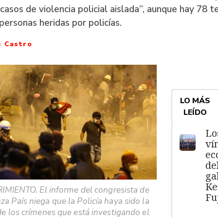
casos de violencia policial aislada”, aunque hay 78 
 personas heridas por policías.
s Castro
LO MÁS
LEÍDO
Lo
ví
ec
de
ga
Ke
MIENTO. El informe del congresista de
Fu
za País niega que la Policía haya sido la
de los crímenes que está investigando el