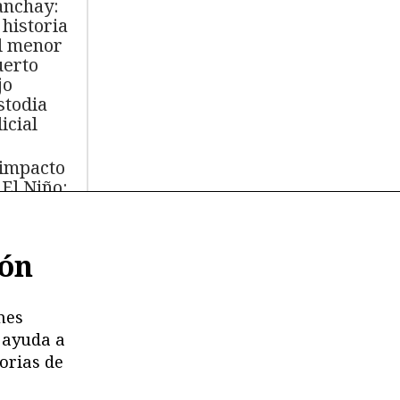
nchay:
 historia
l menor
erto
jo
stodia
icial
 impacto
 El Niño:
s de
.000 aves
ión
míferos
rinos
ertos
nes
 ayuda a
moria en
orias de
esgo:
stricciones