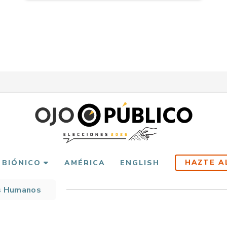
HAZTE A
 BIÓNICO
AMÉRICA
ENGLISH
s Humanos
scribir
es