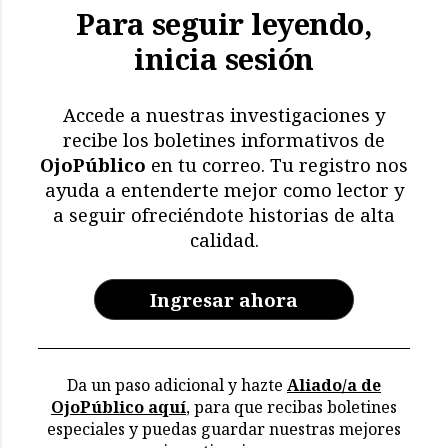
Para seguir leyendo,
inicia sesión
El impacto de El Niño: más
de 11.000 aves y
mamíferos marinos
Accede a nuestras investigaciones y
muertos
recibe los boletines informativos de
OjoPúblico
en tu correo. Tu registro nos
Memoria en riesgo:
ayuda a entenderte mejor como lector y
restricciones y deterioro
a seguir ofreciéndote historias de alta
en los archivos de la CVR
calidad.
Ingresar ahora
Da un paso adicional y hazte
Aliado/a de
OjoPúblico aquí
, para que recibas boletines
especiales y puedas guardar nuestras mejores