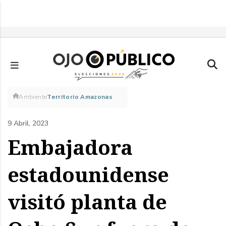
Pasar
al
contenido
principal
Sobrescribir
Ambiente
Territorio Amazonas
enlaces
9 Abril, 2023
de
Embajadora
ayuda
estadounidense
a
visitó planta de
la
navegación