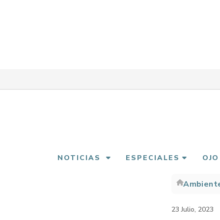
Pasar
al
contenido
principal
NOTICIAS
ESPECIALES
OJO
Ambient
Sobre
enlac
23 Julio, 2023