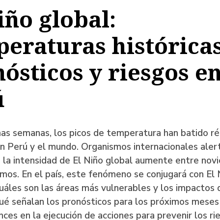
iño global:
a
eraturas históricas
ósticos y riesgos e
ación
ú
mas semanas, los picos de temperatura han batido r
en Perú y el mundo. Organismos internacionales aler
 la intensidad de El Niño global aumente entre nov
mos. En el país, este fenómeno se conjugará con El 
uáles son las áreas más vulnerables y los impactos 
é señalan los pronósticos para los próximos meses
nces en la ejecución de acciones para prevenir los ri