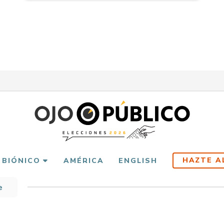
HAZTE A
 BIÓNICO
AMÉRICA
ENGLISH
e
scribir
es