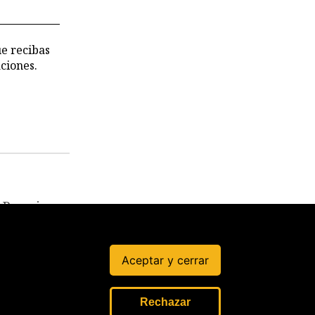
 CVR
ue recibas
ciones.
Permisos
irregulare
s en
Produce a
Aceptar y cerrar
barcos
vinculado
s a pesca
de bacalao
Rechazar