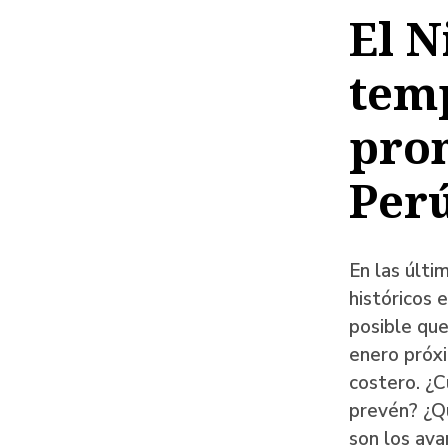
de
El N
ayud
temp
a
la
pron
naveg
Per
En las últi
históricos 
posible que
enero próxi
costero. ¿C
prevén? ¿Qu
son los ava