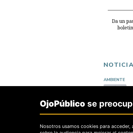
Da un pas
boleti
NOTICI
AMBIENTE
OjoPúblico
se preocupa
Nosotros usamos cookies para acceder, 
sobre la audiencia para mejorar el conte