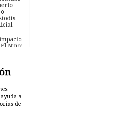
erto
jo
stodia
icial
 impacto
 El Niño:
s de
.000 aves
ión
míferos
rinos
ertos
nes
 ayuda a
moria en
orias de
esgo:
stricciones
deterioro
 los
chivos de