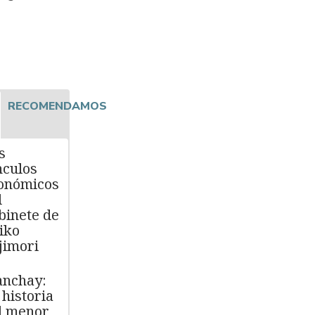
RECOMENDAMOS
s
nculos
onómicos
l
binete de
iko
jimori
nchay:
 historia
l menor