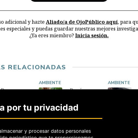
la
o adicional y hazte
Aliado/a de OjoPúblico aquí
, para q
nes especiales y puedas guardar nuestras mejores investiga
¿Ya eres miembro?
Inicia sesión.
AS RELACIONADAS
AMBIENTE
AMBIENTE
Barcos
Perú
chinos:
flexibiliza
Contralorí
control
 por tu privacidad
a detecta
previo de
fallas en
árboles
control
protegido
satelital
s por Cites
almacenar y procesar datos personales
peruano
21 Jun, 2026
nido periodístico que te proporcionamos.