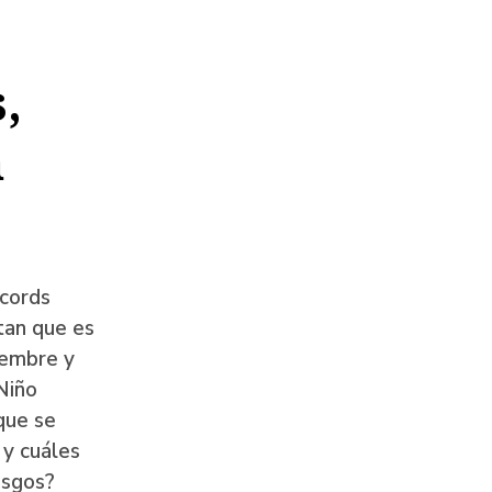
,
n
écords
tan que es
iembre y
Niño
que se
 y cuáles
esgos?