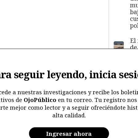
mu
ba
cu
pol
El
de
má
11
y
ra seguir leyendo, inicia ses
ma
ma
mu
cede a nuestras investigaciones y recibe los boleti
tivos de
OjoPúblico
en tu correo. Tu registro nos
Me
rte mejor como lector y a seguir ofreciéndote hist
ri
alta calidad.
re
y 
en
Ingresar ahora
ar