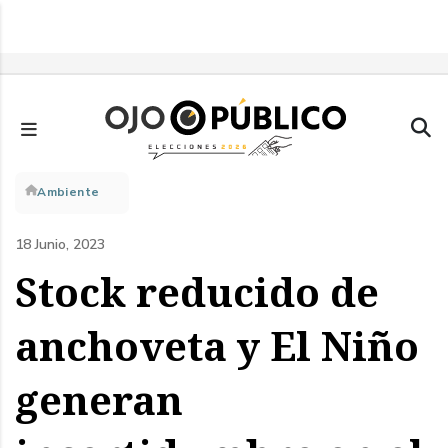
Pasar
al
contenido
principal
Sobrescribir
Ambiente
enlaces
18 Junio, 2023
de
Stock reducido de
ayuda
anchoveta y El Niño
a
generan
la
navegación