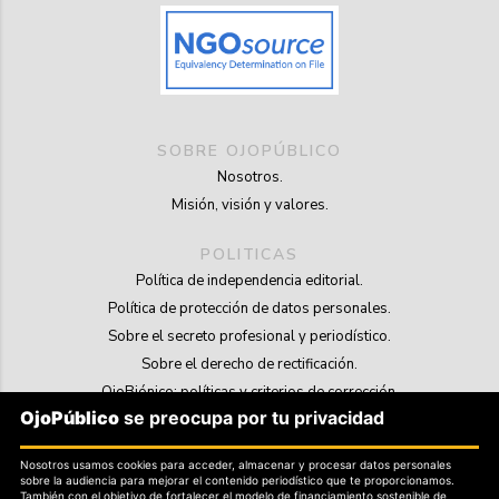
SOBRE OJOPÚBLICO
Nosotros.
Misión, visión y valores.
POLITICAS
Política de independencia editorial.
Política de protección de datos personales.
Sobre el secreto profesional y periodístico.
Sobre el derecho de rectificación.
OjoBiónico: políticas y criterios de corrección.
OjoPúblico
se preocupa por tu privacidad
Sobre libertad de información frente a pedidos de retiro de contenidos.
Nosotros usamos cookies para acceder, almacenar y procesar datos personales
SOSTENIBILIDAD
sobre la audiencia para mejorar el contenido periodístico que te proporcionamos.
La Tienda de OjoPúblico.
También con el objetivo de fortalecer el modelo de financiamiento sostenible de