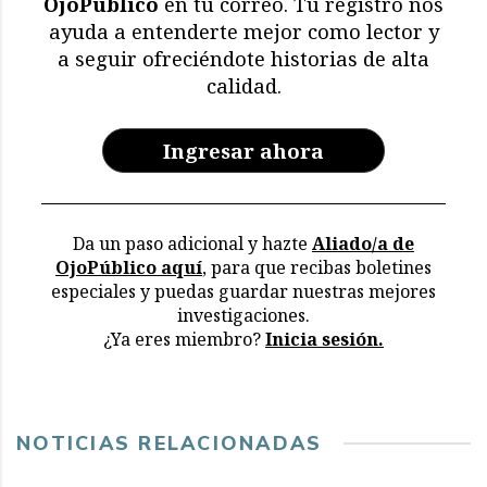
OjoPúblico
en tu correo. Tu registro nos
Memoria en riesgo:
ayuda a entenderte mejor como lector y
restricciones y deterioro
a seguir ofreciéndote historias de alta
en los archivos de la CVR
calidad.
Ingresar ahora
Da un paso adicional y hazte
Aliado/a de
OjoPúblico aquí
, para que recibas boletines
especiales y puedas guardar nuestras mejores
investigaciones.
¿Ya eres miembro?
Inicia sesión.
NOTICIAS RELACIONADAS