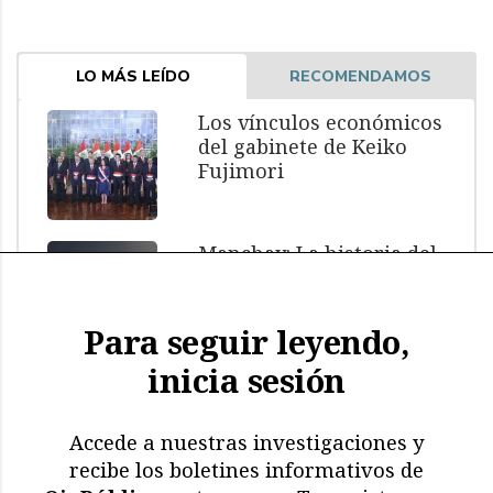
LO MÁS LEÍDO
RECOMENDAMOS
Los vínculos económicos
del gabinete de Keiko
Fujimori
Manchay: La historia del
menor muerto bajo
custodia policial
Para seguir leyendo,
inicia sesión
El impacto de El Niño: más
de 11.000 aves y
mamíferos marinos
Accede a nuestras investigaciones y
muertos
recibe los boletines informativos de