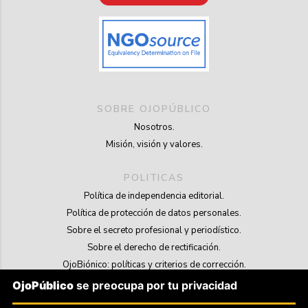
SOBRE OJOPÚBLICO
Nosotros.
Misión, visión y valores.
POLITICAS
Política de independencia editorial.
Política de protección de datos personales.
Sobre el secreto profesional y periodístico.
Sobre el derecho de rectificación.
OjoBiónico: políticas y criterios de corrección.
Sobre libertad de información frente a pedidos de retiro de contenidos.
OjoPúblico
se preocupa por tu privacidad