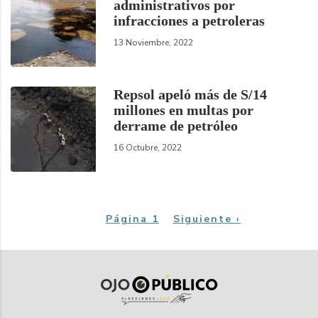
administrativos por
infracciones a petroleras
13 Noviembre, 2022
Repsol apeló más de S/14
millones en multas por
derrame de petróleo
16 Octubre, 2022
Paginación
Página 1
Siguiente
Siguiente ›
página