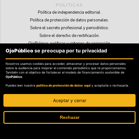
POLITICAS
Política de independencia editorial.
Política de protección de datos personales.
Sobre el secreto profesional y periodístico.
Sobre el derecho de rectificación.
OjoBiónico: políticas y criterios de corrección.
OjoPúblico
se preocupa por tu privacidad
Sobre libertad de información frente a pedidos de retiro de contenidos.
Nosotros usamos cookies para acceder, almacenar y procesar datos personales
SOSTENIBILIDAD
sobre la audiencia para mejorar el contenido periodístico que te proporcionamos.
La Tienda de OjoPúblico.
También con el objetivo de fortalecer el modelo de financiamiento sostenible de
OjoPúblico
.
Membresía Aliados/as.
Puedes leer nuestra
política de protección de datos aquí
y aceptarla o rechazarla.
OjoLab.
Aceptar y cerrar
Rechazar
SÍGANOS EN