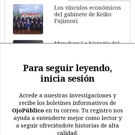
Los vínculos económicos
del gabinete de Keiko
Fujimori
Manchay: La historia del
menor muerto bajo
custodia policial
Para seguir leyendo,
inicia sesión
El impacto de El Niño: más
de 11.000 aves y
mamíferos marinos
Accede a nuestras investigaciones y
muertos
recibe los boletines informativos de
OjoPúblico
en tu correo. Tu registro nos
Memoria en riesgo:
ayuda a entenderte mejor como lector y
restricciones y deterioro
a seguir ofreciéndote historias de alta
en los archivos de la CVR
calidad.