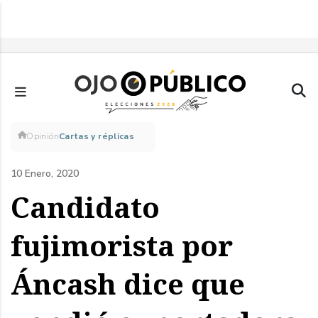
Pasar
al
contenido
principal
Sobrescribir
Opinión
Cartas y réplicas
enlaces
10 Enero, 2020
de
Candidato
ayuda
fujimorista por
a
Áncash dice que
la
navegación