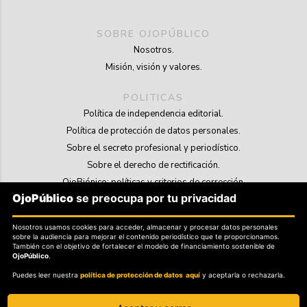
SOBRE OJOPÚBLICO
Nosotros.
Misión, visión y valores.
POLITICAS
Política de independencia editorial.
Política de protección de datos personales.
Sobre el secreto profesional y periodístico.
Sobre el derecho de rectificación.
OjoBiónico: políticas y criterios de corrección.
OjoPúblico
se preocupa por tu privacidad
Sobre libertad de información frente a pedidos de retiro de contenidos.
Nosotros usamos cookies para acceder, almacenar y procesar datos personales
SOSTENIBILIDAD
sobre la audiencia para mejorar el contenido periodístico que te proporcionamos.
La Tienda de OjoPúblico.
También con el objetivo de fortalecer el modelo de financiamiento sostenible de
OjoPúblico
.
Membresía Aliados/as.
Puedes leer nuestra
política de protección de datos aquí
y aceptarla o rechazarla.
OjoLab.