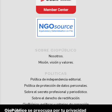
SOBRE OJOPÚBLICO
Nosotros.
Misión, visión y valores.
POLITICAS
Política de independencia editorial.
Política de protección de datos personales.
Sobre el secreto profesional y periodístico.
Sobre el derecho de rectificación.
OjoBiónico: políticas y criterios de corrección.
OjoPúblico
se preocupa por tu privacidad
Sobre libertad de información frente a pedidos de retiro de contenidos.