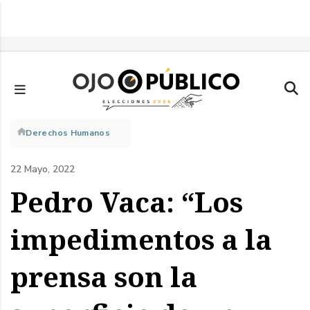
Pasar
al
contenido
principal
Sobrescribir
Derechos Humanos
enlaces
22 Mayo, 2022
de
Pedro Vaca: “Los
ayuda
impedimentos a la
a
prensa son la
la
navegación