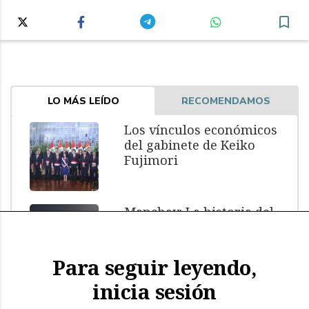
LO MÁS LEÍDO
RECOMENDAMOS
Los vínculos económicos
del gabinete de Keiko
Fujimori
Manchay: La historia del
menor muerto bajo
custodia policial
Para seguir leyendo,
inicia sesión
El impacto de El Niño: más
de 11.000 aves y