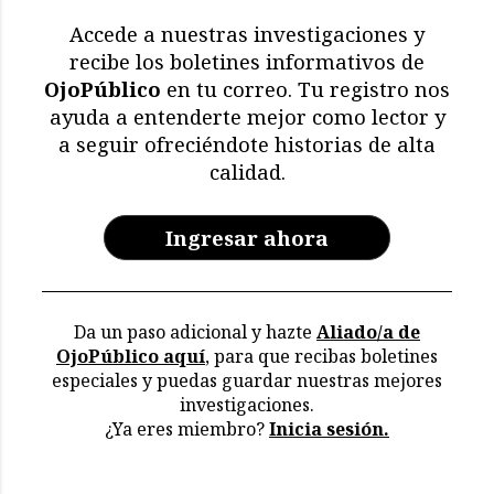
mamíferos marinos
Accede a nuestras investigaciones y
muertos
recibe los boletines informativos de
OjoPúblico
en tu correo. Tu registro nos
Memoria en riesgo:
ayuda a entenderte mejor como lector y
restricciones y deterioro
a seguir ofreciéndote historias de alta
en los archivos de la CVR
calidad.
Ingresar ahora
Da un paso adicional y hazte
Aliado/a de
OjoPúblico aquí
, para que recibas boletines
especiales y puedas guardar nuestras mejores
investigaciones.
¿Ya eres miembro?
Inicia sesión.