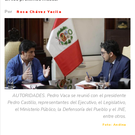
Por
Rosa Chávez Yacila
AUTORIDADES. Pedro Vaca se reunió con el presidente
Pedro Castillo, representantes del Ejecutivo, el Legislativo,
el Ministerio Público, la Defensoría del Pueblo y el JNE,
entre otros.
Foto: Andina