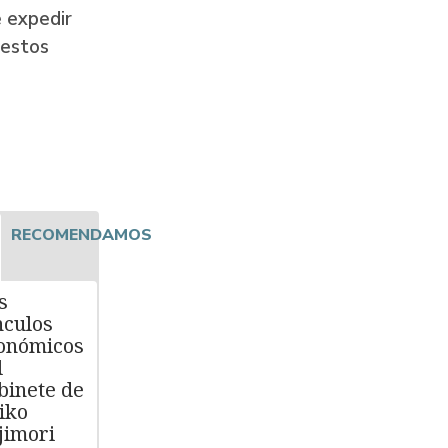
e expedir
 estos
RECOMENDAMOS
s
nculos
onómicos
l
binete de
iko
jimori