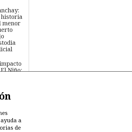
nchay:
 historia
l menor
erto
jo
stodia
icial
 impacto
 El Niño:
s de
.000 aves
ión
míferos
rinos
ertos
nes
 ayuda a
moria en
orias de
esgo: