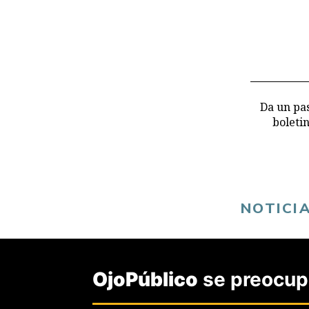
Da un pas
boleti
NOTICI
AMBIENTE
OjoPúblico
se preocupa