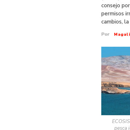
consejo por
permisos ir
cambios, la
Por
Magali
ECOSIST
pesca 