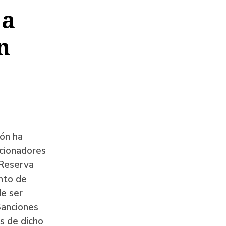
 a
n
ión ha
ncionadores
 Reserva
ento de
de ser
Sanciones
s de dicho