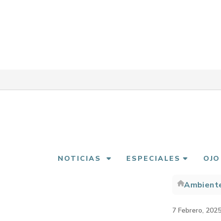
Pasar
al
contenido
principal
NOTICIAS
ESPECIALES
OJO
Ambient
Sobre
enlac
7 Febrero, 202