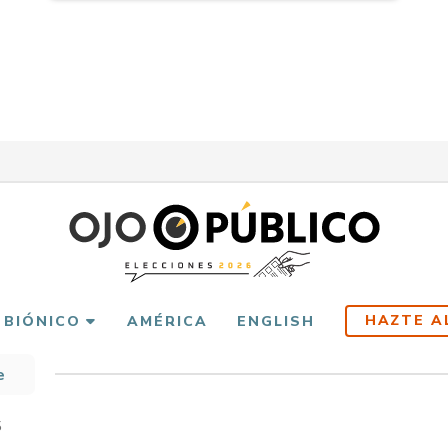
HAZTE A
 BIÓNICO
AMÉRICA
ENGLISH
e
scribir
es
5