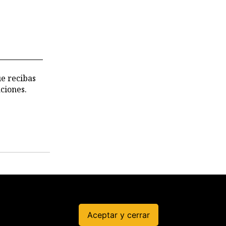
stricciones
deterioro
 los
chivos de
 CVR
ue recibas
ciones.
Permisos
irregulare
s en
Aceptar y cerrar
Produce a