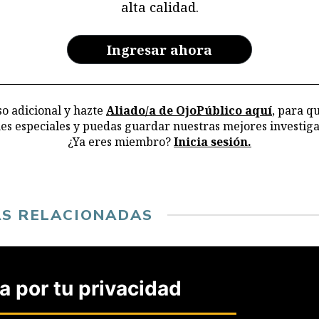
alta calidad.
re
y 
en
Ingresar ahora
ar
la
o adicional y hazte
Aliado/a de OjoPúblico aquí
, para q
nes especiales y puedas guardar nuestras mejores investiga
¿Ya eres miembro?
Inicia sesión.
AS RELACIONADAS
AMBIENTE
AMBIENTE
Barcos
Perú
chinos:
flexibiliza
 por tu privacidad
Contralorí
control
a detecta
previo de