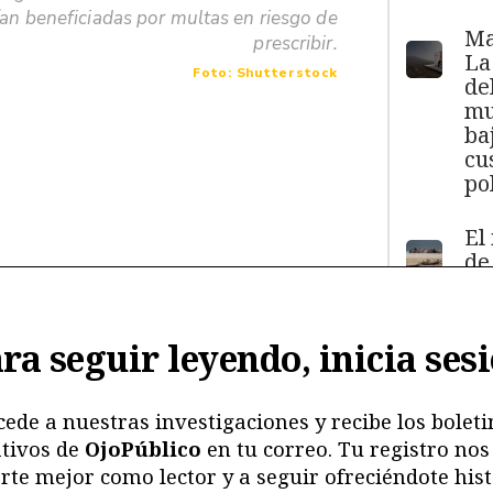
ían beneficiadas por multas en riesgo de
Ma
prescribir.
La
Foto: Shutterstock
de
mu
ba
cu
pol
El
de
má
11
y
ra seguir leyendo, inicia ses
ma
ma
mu
cede a nuestras investigaciones y recibe los boleti
tivos de
OjoPúblico
en tu correo. Tu registro nos
Me
rte mejor como lector y a seguir ofreciéndote hist
ri