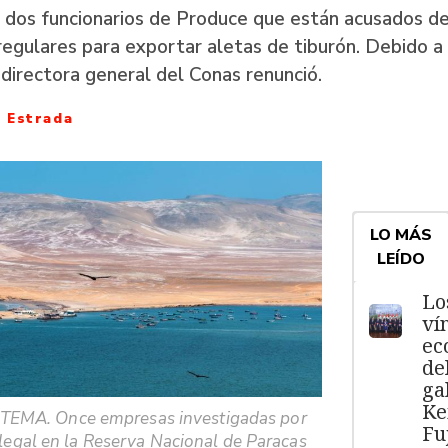
 dos funcionarios de Produce que están acusados d
regulares para exportar aletas de tiburón. Debido a
 directora general del Conas renunció.
 Estrada
LO MÁS
LEÍDO
Lo
ví
ec
de
ga
Ke
EMA. Once empresas investigadas por
Fu
ilegal en la Reserva Nacional de Paracas