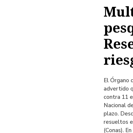
de
Mult
ayud
pesq
a
la
Rese
naveg
ries
El Órgano d
advertido q
contra 11 e
Nacional de
plazo. Desd
resueltos e
(Conas). En