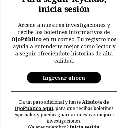
inicia sesión
El impacto de El Niño: más
de 11.000 aves y
mamíferos marinos
Accede a nuestras investigaciones y
muertos
recibe los boletines informativos de
OjoPúblico
en tu correo. Tu registro nos
Memoria en riesgo:
ayuda a entenderte mejor como lector y
restricciones y deterioro
a seguir ofreciéndote historias de alta
en los archivos de la CVR
calidad.
Ingresar ahora
Da un paso adicional y hazte
Aliado/a de
OjoPúblico aquí
, para que recibas boletines
especiales y puedas guardar nuestras mejores
investigaciones.
¿Ya eres miembro?
Inicia sesión.