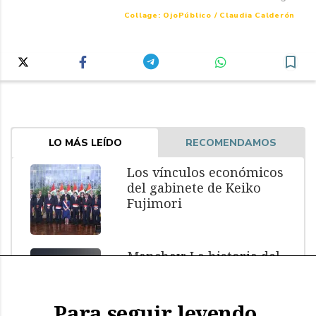
Collage: OjoPúblico / Claudia Calderón
LO MÁS LEÍDO
RECOMENDAMOS
Los vínculos económicos
del gabinete de Keiko
Fujimori
Manchay: La historia del
menor muerto bajo
custodia policial
Para seguir leyendo,