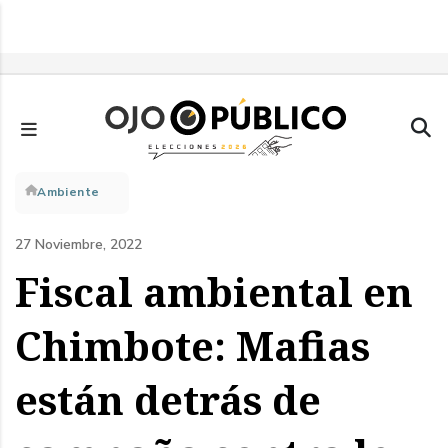
Pasar
al
contenido
principal
Sobrescribir
Ambiente
enlaces
27 Noviembre, 2022
de
Fiscal ambiental en
ayuda
Chimbote: Mafias
a
están detrás de
la
navegación