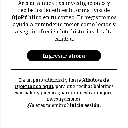
mamíferos marinos
Accede a nuestras investigaciones y
muertos
recibe los boletines informativos de
OjoPúblico
en tu correo. Tu registro nos
Memoria en riesgo:
ayuda a entenderte mejor como lector y
restricciones y deterioro
a seguir ofreciéndote historias de alta
en los archivos de la CVR
calidad.
Ingresar ahora
Da un paso adicional y hazte
Aliado/a de
OjoPúblico aquí
, para que recibas boletines
especiales y puedas guardar nuestras mejores
investigaciones.
¿Ya eres miembro?
Inicia sesión.