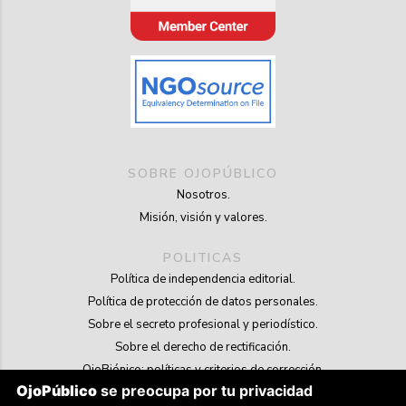
SOBRE OJOPÚBLICO
Nosotros.
Misión, visión y valores.
POLITICAS
Política de independencia editorial.
Política de protección de datos personales.
Sobre el secreto profesional y periodístico.
Sobre el derecho de rectificación.
OjoBiónico: políticas y criterios de corrección.
OjoPúblico
se preocupa por tu privacidad
Sobre libertad de información frente a pedidos de retiro de contenidos.