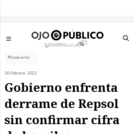
Pasar
al
contenido
principal
Sobrescribir
Ambiente
enlaces
20 Febrero, 2022
de
Gobierno enfrenta
ayuda
derrame de Repsol
a
sin confirmar cifra
la
navegación