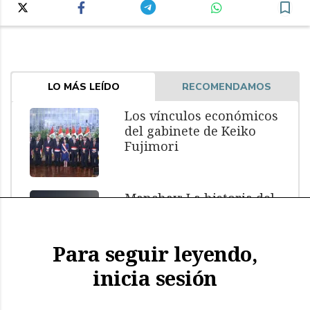
LO MÁS LEÍDO
RECOMENDAMOS
Los vínculos económicos
del gabinete de Keiko
Fujimori
Manchay: La historia del
menor muerto bajo
custodia policial
Para seguir leyendo,
inicia sesión
El impacto de El Niño: más
de 11.000 aves y