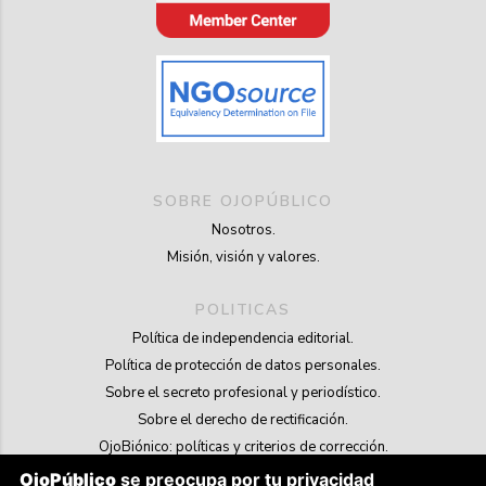
SOBRE OJOPÚBLICO
Nosotros.
Misión, visión y valores.
POLITICAS
Política de independencia editorial.
Política de protección de datos personales.
Sobre el secreto profesional y periodístico.
Sobre el derecho de rectificación.
OjoBiónico: políticas y criterios de corrección.
Sobre libertad de información frente a pedidos de retiro de contenidos.
OjoPúblico
se preocupa por tu privacidad