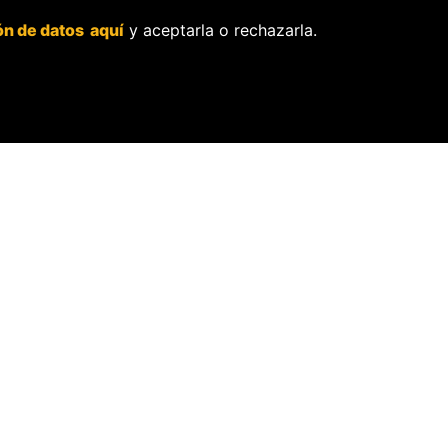
pedidos de retiro de
contenidos.
ón de datos aquí
y aceptarla o rechazarla.
O
ores.