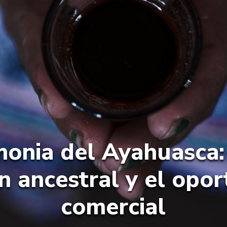
monia del Ayahuasca: 
ón ancestral y el opo
comercial