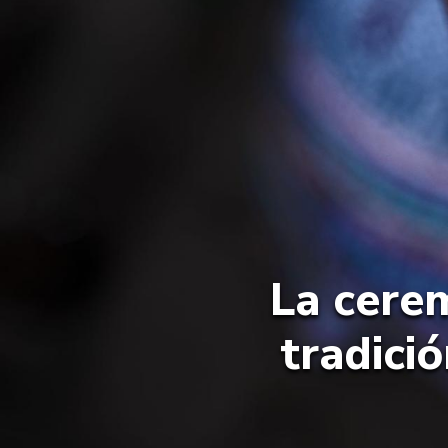
La cere
tradici