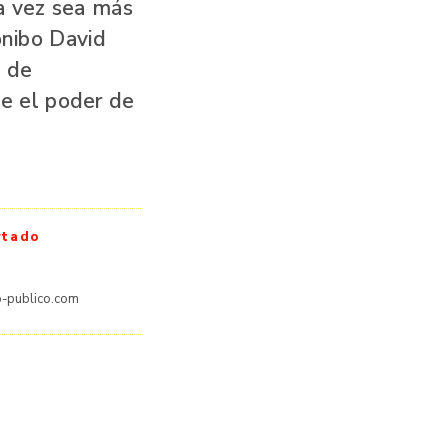
a vez sea más
onibo David
l de
e el poder de
rtado
-publico.com