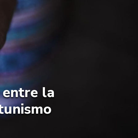
entre la
rtunismo