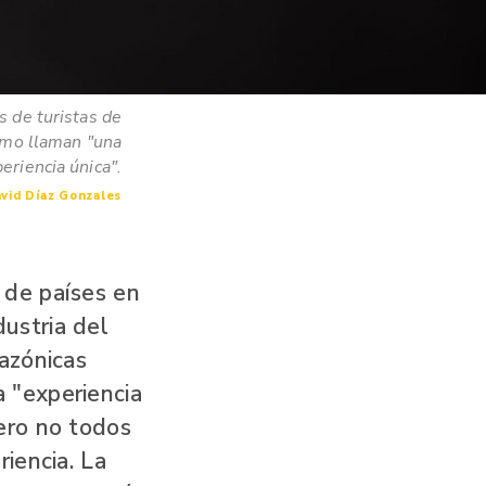
de turistas de
smo llaman "una
eriencia única".
avid Díaz Gonzales
 de países en
ustria del
azónicas
 "experiencia
ero no todos
iencia. La