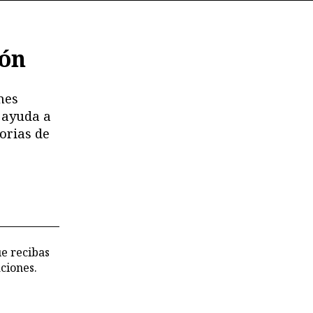
ión
nes
 ayuda a
orias de
ue recibas
ciones.