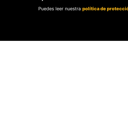
Puedes leer nuestra
política de protecci
SOBRE
OJOPÚBLIC
Nosotros.
Misión, visión y val