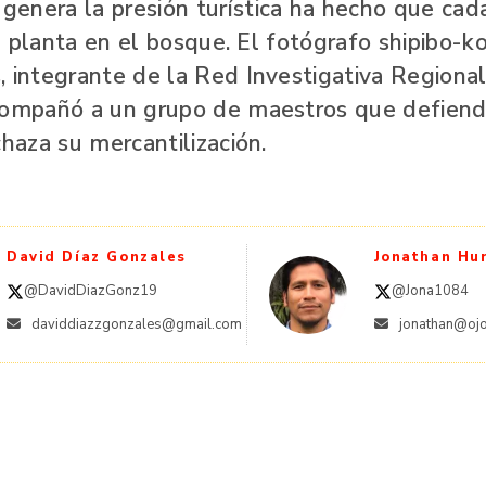
enera la presión turística ha hecho que cad
 la planta en el bosque. El fotógrafo shipibo-k
, integrante de la Red Investigativa Regiona
compañó a un grupo de maestros que defiend
chaza su mercantilización.
David Díaz Gonzales
Jonathan Hu
@DavidDiazGonz19
@Jona1084
daviddiazzgonzales@gmail.com
jonathan@ojo