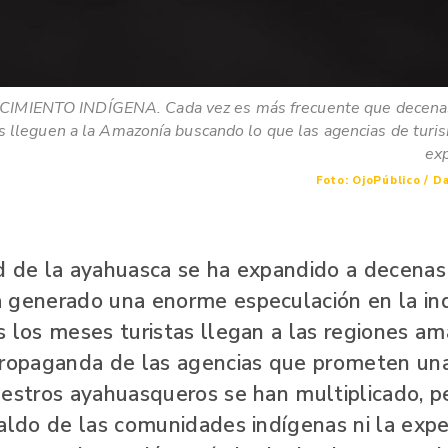
IMIENTO INDÍGENA. Cada vez es más frecuente que decenas 
s lleguen a la Amazonía buscando lo que las agencias de turi
exp
Foto: OjoPúblico / D
d de la ayahuasca se ha expandido a decenas
 generado una enorme especulación en la ind
s los meses turistas llegan a las regiones am
propaganda de las agencias que prometen una
aestros ayahuasqueros se han multiplicado, p
aldo de las comunidades indígenas ni la exper