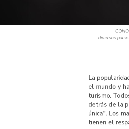
CONOC
diversos paíse
La popularida
el mundo y ha
turismo. Todo
detrás de la 
única". Los m
tienen el resp