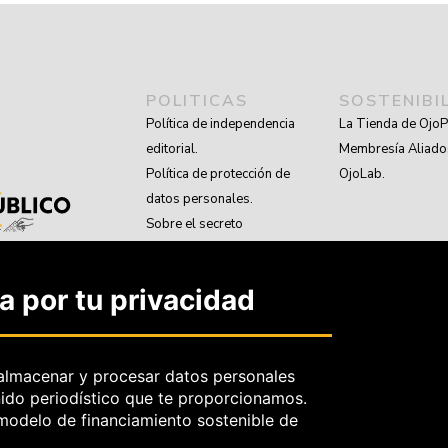
POLITICAS
SOSTENIBI
Política de independencia
La Tienda de OjoP
editorial.
Membresía Aliado
Política de protección de
OjoLab.
datos personales.
Sobre el secreto
profesional y periodístico.
Sobre el derecho de
 por tu privacidad
rectificación.
OjoBiónico:
políticas y criterios
de corrección.
almacenar y procesar datos personales
nido periodístico que te proporcionamos.
Sobre libertad de
 modelo de financiamiento sostenible de
información frente a