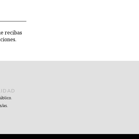
ue recibas
ciones.
LIDAD
úblico.
s/as.