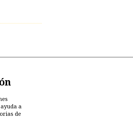
ión
nes
 ayuda a
orias de