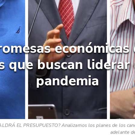
romesas económicas 
s que buscan liderar 
pandemia
DRÁ EL PRESUPUESTO? Analizamos los planes de los cand
adelante d