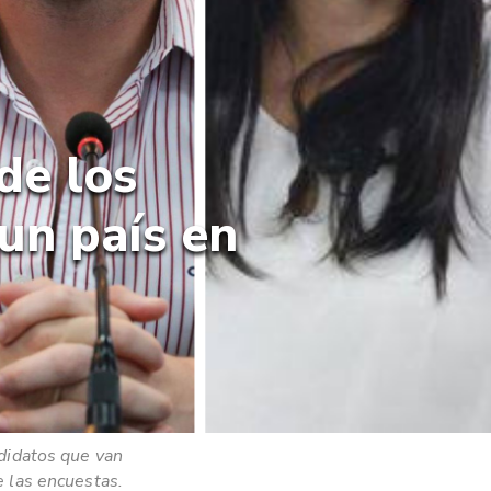
de los
un país en
idatos que van
e las encuestas.