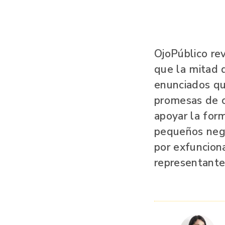
OjoPúblico rev
que la mitad 
enunciados qu
promesas de ca
apoyar la form
pequeños nego
por exfunciona
representante