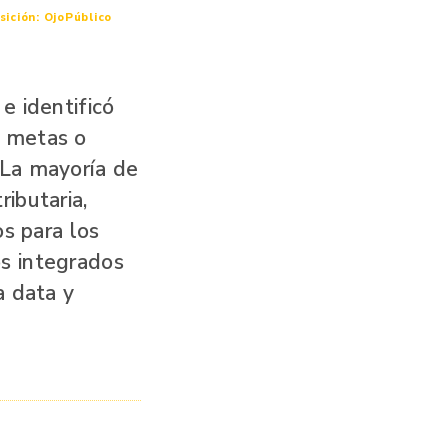
ición: OjoPúblico
e identificó
n metas o
 La mayoría de
ibutaria,
os para los
os integrados
a data y