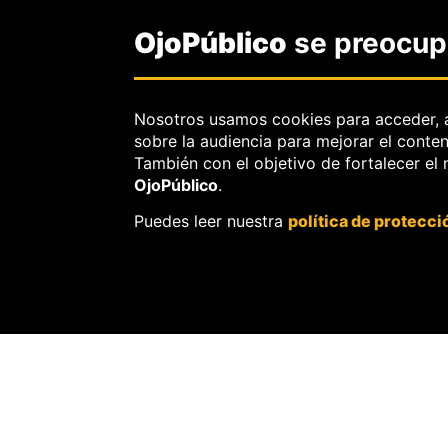
OjoPúblico
se preocupa
Nosotros usamos cookies para acceder, 
sobre la audiencia para mejorar el conte
También con el objetivo de fortalecer el
OjoPúblico
.
Puedes leer nuestra
política de protecci
SOBRE
OJOPÚBLIC
Nosotros.
Misión, visión y val