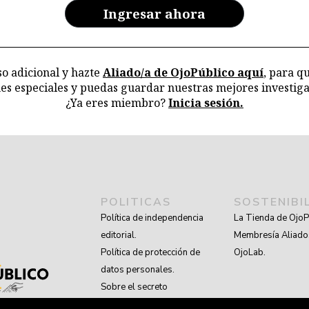
Ingresar ahora
o adicional y hazte
Aliado/a de OjoPúblico aquí
, para q
nes especiales y puedas guardar nuestras mejores investiga
¿Ya eres miembro?
Inicia sesión.
POLITICAS
SOSTENIBI
Política de independencia
La Tienda de OjoP
editorial.
Membresía Aliado
Política de protección de
OjoLab.
datos personales.
Sobre el secreto
profesional y periodístico.