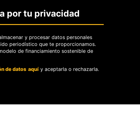
Sobre el derecho de
 por tu privacidad
rectificación.
OjoBiónico:
políticas y criterios
de corrección.
almacenar y procesar datos personales
nido periodístico que te proporcionamos.
Sobre libertad de
 modelo de financiamiento sostenible de
información frente a
pedidos de retiro de
contenidos.
ón de datos aquí
y aceptarla o rechazarla.
O
ores.