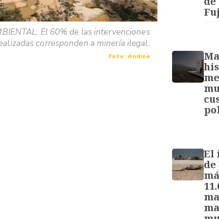
de
Fu
IENTAL. El 60% de las intervenciones
ealizadas corresponden a minería ilegal.
Ma
Foto: Andina
his
me
mu
cu
pol
El
de 
má
11.
ma
ma
mu