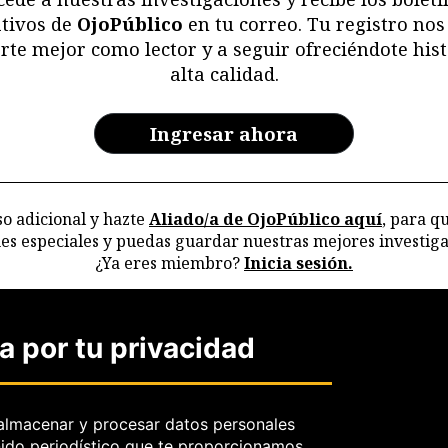
tivos de
OjoPúblico
en tu correo. Tu registro nos
rte mejor como lector y a seguir ofreciéndote hist
alta calidad.
Ingresar ahora
o adicional y hazte
Aliado/a de OjoPúblico aquí
, para q
nes especiales y puedas guardar nuestras mejores investiga
¿Ya eres miembro?
Inicia sesión.
 por tu privacidad
POLITICAS
SOSTENIBI
almacenar y procesar datos personales
Política de independencia
La Tienda de OjoP
nido periodístico que te proporcionamos.