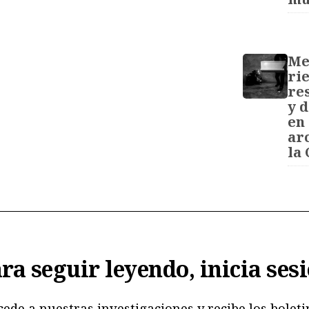
Me
rie
re
y 
en 
ar
la
ra seguir leyendo, inicia ses
cede a nuestras investigaciones y recibe los boleti