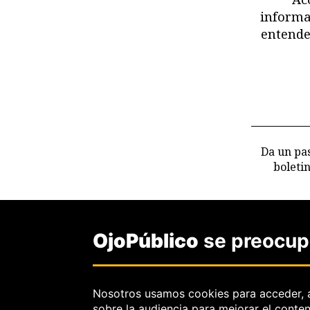
informa
entende
Da un pas
boleti
OjoPúblico
se preocupa
Nosotros usamos cookies para acceder, 
sobre la audiencia para mejorar el conte