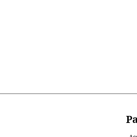
Pa
Ac