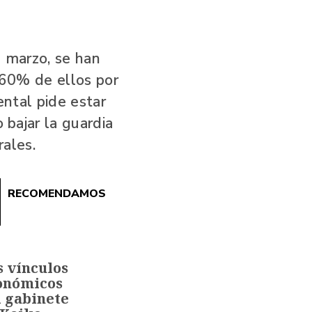
e marzo, se han
 60% de ellos por
ntal pide estar
 bajar la guardia
rales.
RECOMENDAMOS
s vínculos
onómicos
l gabinete