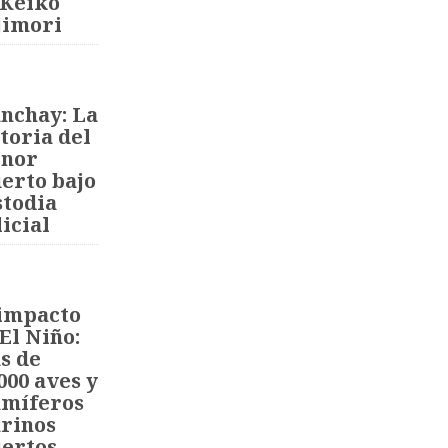
 Keiko
jimori
nchay: La
toria del
nor
erto bajo
stodia
icial
 impacto
El Niño:
s de
000 aves y
míferos
rinos
ertos