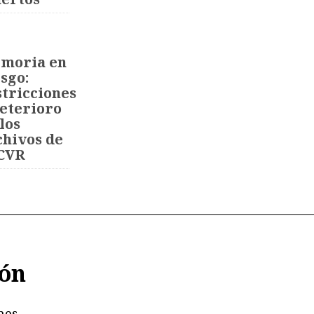
moria en
sgo:
stricciones
deterioro
los
chivos de
 CVR
ión
nes