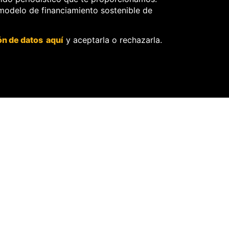
editorial.
Membresía Aliado
 modelo de financiamiento sostenible de
Política de protección de
OjoLab.
datos personales.
ón de datos aquí
y aceptarla o rechazarla.
Sobre el secreto
profesional y periodístico.
Sobre el derecho de
rectificación.
OjoBiónico:
políticas y criterios
de corrección.
Sobre libertad de
información frente a
pedidos de retiro de
contenidos.