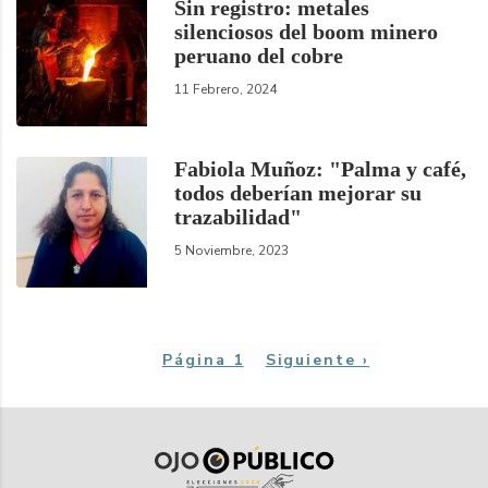
Sin registro: metales
silenciosos del boom minero
peruano del cobre
11 Febrero, 2024
Fabiola Muñoz: "Palma y café,
todos deberían mejorar su
trazabilidad"
5 Noviembre, 2023
Paginación
Página 1
Siguiente
Siguiente ›
página