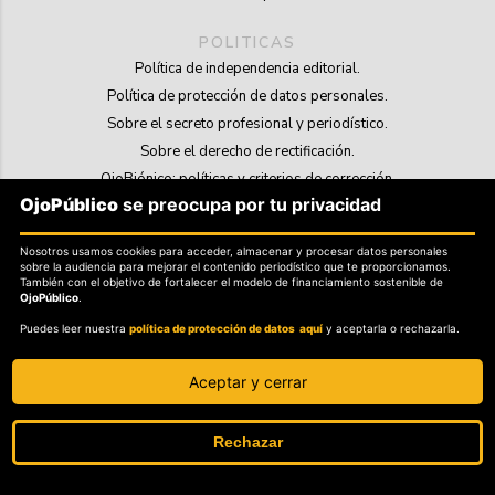
POLITICAS
Política de independencia editorial.
Política de protección de datos personales.
Sobre el secreto profesional y periodístico.
Sobre el derecho de rectificación.
OjoBiónico: políticas y criterios de corrección.
OjoPúblico
se preocupa por tu privacidad
Sobre libertad de información frente a pedidos de retiro de contenidos.
Nosotros usamos cookies para acceder, almacenar y procesar datos personales
SOSTENIBILIDAD
sobre la audiencia para mejorar el contenido periodístico que te proporcionamos.
La Tienda de OjoPúblico.
También con el objetivo de fortalecer el modelo de financiamiento sostenible de
OjoPúblico
.
Membresía Aliados/as.
Puedes leer nuestra
política de protección de datos aquí
y aceptarla o rechazarla.
OjoLab.
Aceptar y cerrar
Rechazar
SÍGANOS EN