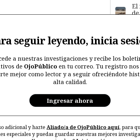
El
de
má
11
y
ra seguir leyendo, inicia ses
ma
ma
mu
cede a nuestras investigaciones y recibe los boleti
tivos de
OjoPúblico
en tu correo. Tu registro nos
Me
rte mejor como lector y a seguir ofreciéndote hist
ri
alta calidad.
re
y 
en
Ingresar ahora
ar
la
o adicional y hazte
Aliado/a de OjoPúblico aquí
, para q
nes especiales y puedas guardar nuestras mejores investiga