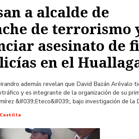
an a alcalde de
a
che de terrorismo 
nciar asesinato de f
ación
licías en el Huallag
Dirandro además revelan que David Bazán Arévalo t
otráfico y es integrante de la organización de su pr
mírez &#039;Eteco&#039;, bajo investigación de la 
Castilla