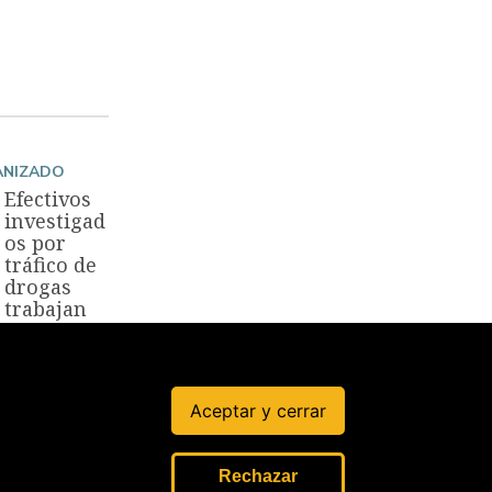
ANIZADO
Efectivos
investigad
os por
tráfico de
drogas
trabajan
en la
Policía
3 Ago, 2025
Aceptar y cerrar
Rechazar