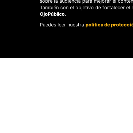
CRIMEN ORG
sobre la audiencia para mejorar el conte
También con el objetivo de fortalecer el
OjoPúblico
.
Puedes leer nuestra
política de protecci