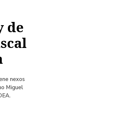
y de
iscal
a
iene nexos
imo Miguel
DEA.