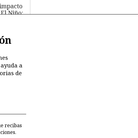
 impacto
 El Niño:
s de
.000 aves
ión
míferos
rinos
ertos
nes
 ayuda a
moria en
orias de
esgo:
stricciones
deterioro
 los
chivos de
 CVR
ue recibas
ciones.