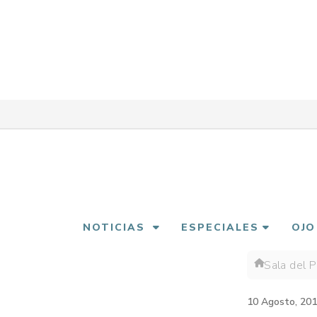
Pasar
al
contenido
principal
NOTICIAS
ESPECIALES
OJO
Sala del 
Sobre
enlac
10 Agosto, 20