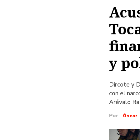
de
Acus
ayud
Toca
a
la
fina
naveg
y po
Dircote y 
con el narc
Arévalo Ra
Por
Óscar 