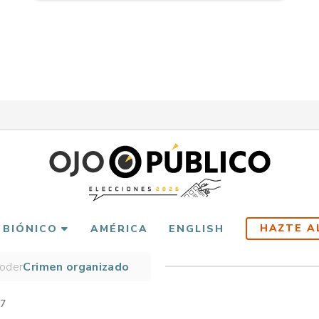
HAZTE A
 BIÓNICO
AMÉRICA
ENGLISH
Poder
Crimen organizado
scribir
es
17