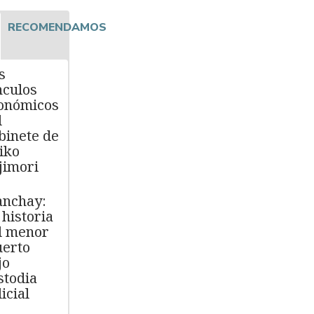
RECOMENDAMOS
s
nculos
onómicos
l
binete de
iko
jimori
nchay:
 historia
l menor
erto
jo
stodia
icial