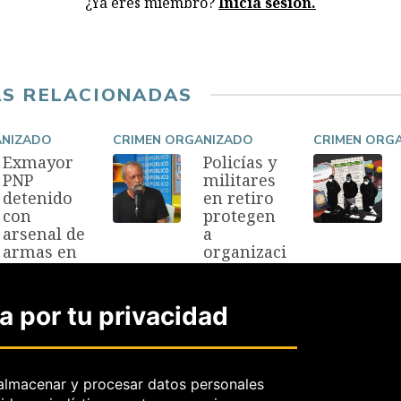
¿Ya eres miembro?
Inicia sesión.
AS RELACIONADAS
ANIZADO
CRIMEN ORGANIZADO
CRIMEN ORG
Exmayor
Policías y
PNP
militares
detenido
en retiro
con
protegen
arsenal de
a
armas en
organizaci
campame
ones
nto
criminale
minero
s
 por tu privacidad
ilegal
25 Mar, 2026
5 Abr, 2026
almacenar y procesar datos personales