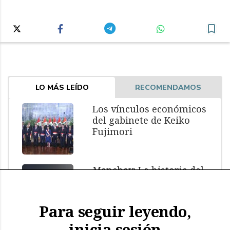
LO MÁS LEÍDO
RECOMENDAMOS
Los vínculos económicos
del gabinete de Keiko
Fujimori
Manchay: La historia del
menor muerto bajo
custodia policial
Para seguir leyendo,
inicia sesión