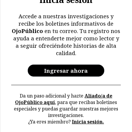
El impacto de El Niño: más
de 11.000 aves y
mamíferos marinos
Accede a nuestras investigaciones y
muertos
recibe los boletines informativos de
OjoPúblico
en tu correo. Tu registro nos
Memoria en riesgo:
ayuda a entenderte mejor como lector y
restricciones y deterioro
a seguir ofreciéndote historias de alta
en los archivos de la CVR
calidad.
Ingresar ahora
Da un paso adicional y hazte
Aliado/a de
OjoPúblico aquí
, para que recibas boletines
especiales y puedas guardar nuestras mejores
investigaciones.
¿Ya eres miembro?
Inicia sesión.