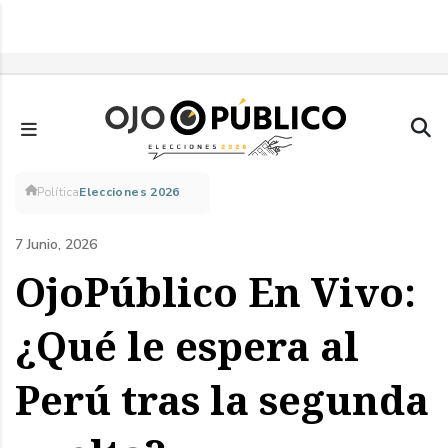
Pasar
al
contenido
principal
Sobrescribir
Política
Elecciones 2026
enlaces
7 Junio, 2026
de
OjoPúblico En Vivo:
ayuda
¿Qué le espera al
a
Perú tras la segunda
la
navegación