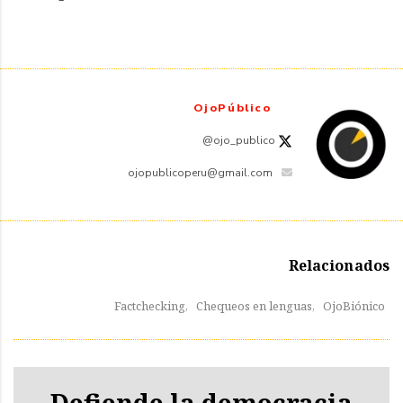
OjoPúblico
@ojo_publico
ojopublicoperu@gmail.com
Relacionados
Factchecking,
Chequeos en lenguas,
OjoBiónico