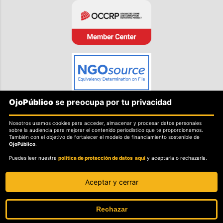
OjoPúblico
se preocupa por tu privacidad
SOBRE OJOPÚBLICO
Nosotros usamos cookies para acceder, almacenar y procesar datos personales
Nosotros.
sobre la audiencia para mejorar el contenido periodístico que te proporcionamos.
También con el objetivo de fortalecer el modelo de financiamiento sostenible de
Misión, visión y valores.
OjoPúblico
.
Puedes leer nuestra
política de protección de datos aquí
y aceptarla o rechazarla.
POLITICAS
Política de independencia editorial.
Aceptar y cerrar
Política de protección de datos personales.
Sobre el secreto profesional y periodístico.
Rechazar
Sobre el derecho de rectificación.