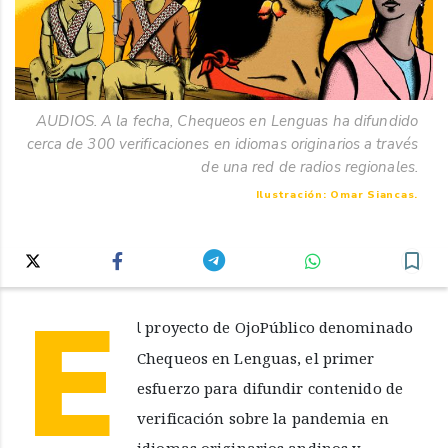
AUDIOS. A la fecha, Chequeos en Lenguas ha difundido
cerca de 300 verificaciones en idiomas originarios a través
de una red de radios regionales.
Ilustración: Omar Siancas.
E
l proyecto de OjoPúblico denominado
Chequeos en Lenguas, el primer
esfuerzo para difundir contenido de
verificación sobre la pandemia en
idiomas originarios andinos y