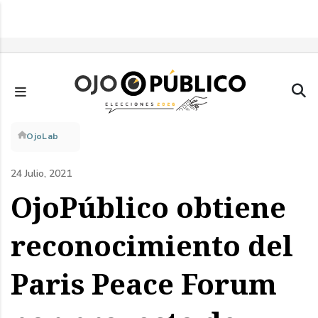
Pasar
al
contenido
principal
Sobrescribir
OjoLab
enlaces
24 Julio, 2021
de
OjoPúblico obtiene
ayuda
reconocimiento del
a
Paris Peace Forum
la
navegación