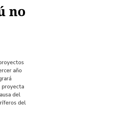
ú no
 proyectos
ercer año
grará
e proyecta
ausa del
ríferos del