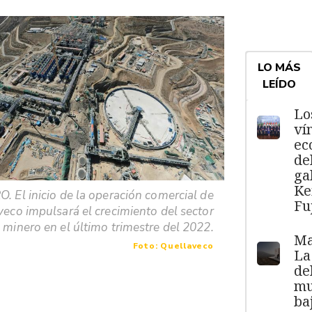
LO MÁS
LEÍDO
Lo
ví
ec
de
ga
Ke
. El inicio de la operación comercial de
Fu
eco impulsará el crecimiento del sector
minero en el último trimestre del 2022.
Ma
Foto: Quellaveco
La
de
mu
ba