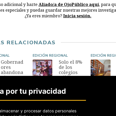
o adicional y hazte
Aliado/a de OjoPúblico aquí
, para q
nes especiales y puedas guardar nuestras mejores investiga
¿Ya eres miembro?
Inicia sesión.
AS RELACIONADAS
IONAL
EDICIÓN REGIONAL
EDICIÓN REG
Gobernad
Solo el 8%
ores
de los
abandona
colegios
rán sus
públicos
regiones
en Perú
para
tienen
 por tu privacidad
postular
biblioteca
en
s
elecciones
27 Abr, 2025
2026
almacenar y procesar datos personales