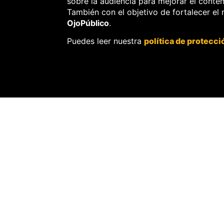
sobre la audiencia para mejorar el conte
También con el objetivo de fortalecer el
OjoPúblico
.
EDICIÓN REG
Puedes leer nuestra
política de protecci