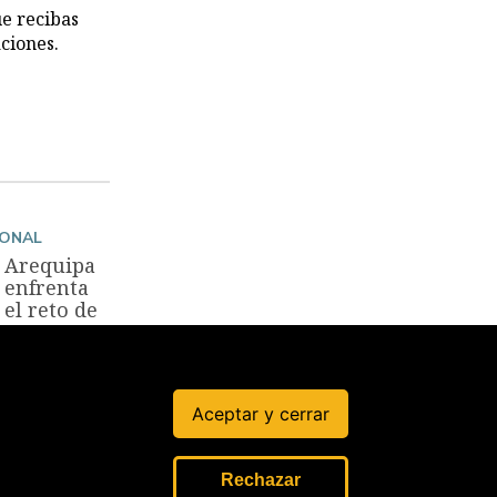
ue recibas
ciones.
IONAL
Arequipa
enfrenta
el reto de
preservar
el legado
de Vargas
Llosa
Aceptar y cerrar
20 Abr, 2025
Rechazar