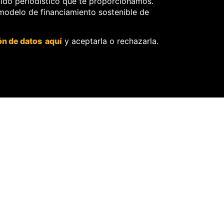
nido periodístico que te proporcionamos.
28 Sep, 2025
 modelo de financiamiento sostenible de
IONAL
EDICIÓN REGIONAL
EDICIÓN REG
Dudas en
Southern
ón de datos aquí
y aceptarla o rechazarla.
investigac
sustenta
ión por
la licencia
las
social de
muertes
Tía María
en el Real
con carta
Plaza de
del
Trujillo
Minem
2 Mar, 2025
8 Jul, 2024
Más n