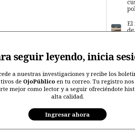
cu
pol
El
de
má
11
y
ra seguir leyendo, inicia ses
ma
ma
mu
cede a nuestras investigaciones y recibe los boleti
tivos de
OjoPúblico
en tu correo. Tu registro nos
Me
rte mejor como lector y a seguir ofreciéndote hist
ri
alta calidad.
re
y 
en
Ingresar ahora
ar
la