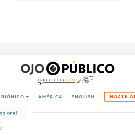
HAZTE A
 BIÓNICO
AMÉRICA
ENGLISH
Regional
scribir
es
2