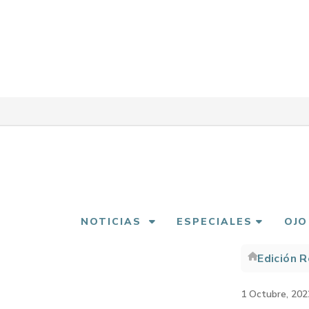
Pasar
al
contenido
principal
NOTICIAS
ESPECIALES
OJO
Edición 
Sobre
enlac
1 Octubre, 202