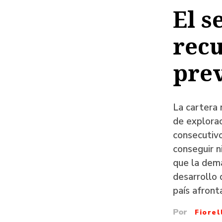
de
El s
ayud
recu
a
la
prev
naveg
La cartera 
de explorac
consecutivo
conseguir n
que la dem
desarrollo 
país afront
Por
Fiore