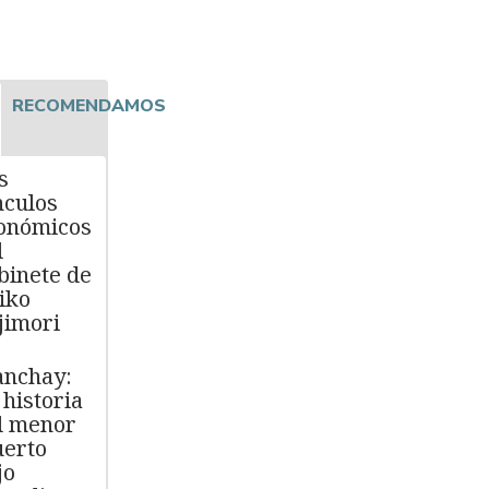
RECOMENDAMOS
s
nculos
onómicos
l
binete de
iko
jimori
nchay:
 historia
l menor
erto
jo