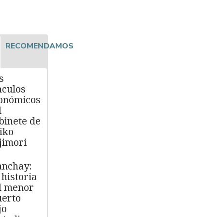
RECOMENDAMOS
s
nculos
onómicos
l
binete de
iko
jimori
nchay:
 historia
l menor
erto
jo