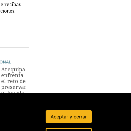
ue recibas
ciones.
IONAL
Arequipa
enfrenta
el reto de
preservar
el legado
de Vargas
Llosa
20 Abr, 2025
Aceptar y cerrar