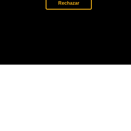
Rechazar
IONAL
Asesinato
s de
líderes de
la
Amazonía
amenazan
el ‘buen
vivir'
indígena
16 Jun, 2024
oticias