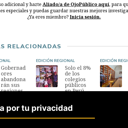
o adicional y hazte
Aliado/a de OjoPúblico aquí
, para q
nes especiales y puedas guardar nuestras mejores investiga
¿Ya eres miembro?
Inicia sesión.
AS RELACIONADAS
IONAL
EDICIÓN REGIONAL
EDICIÓN REG
Gobernad
Solo el 8%
ores
de los
abandona
colegios
rán sus
públicos
regiones
en Perú
para
tienen
postular
biblioteca
 por tu privacidad
en
s
elecciones
27 Abr, 2025
2026
28 Sep, 2025