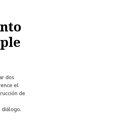
ento
mple
ar dos
vence el
trucción de
 diálogo.