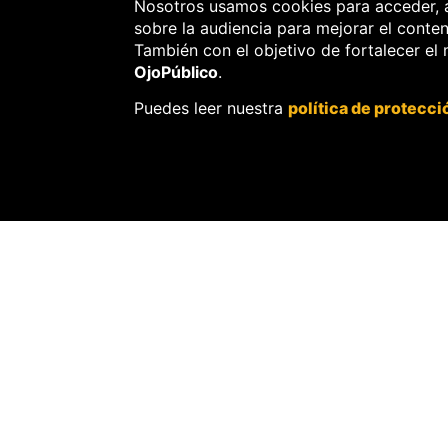
Nosotros usamos cookies para acceder, 
sobre la audiencia para mejorar el conte
También con el objetivo de fortalecer el
EDICIÓN REG
OjoPúblico
.
Puedes leer nuestra
política de protecci