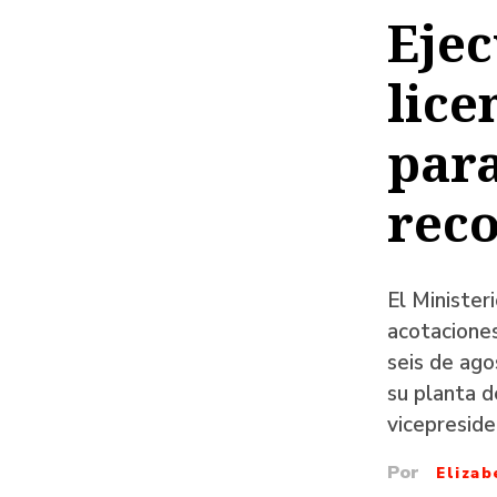
de
Ejec
ayud
lice
a
la
para
naveg
rec
El Minister
acotaciones
seis de ago
su planta d
vicepreside
Por
Elizab