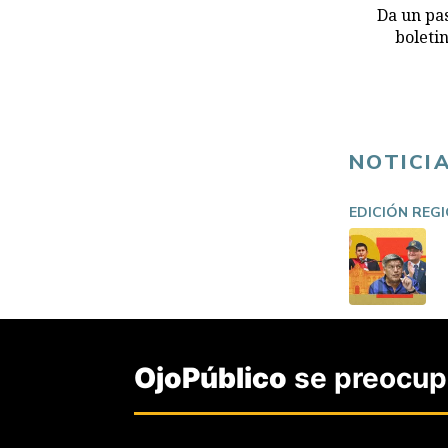
Da un pas
boleti
NOTICI
EDICIÓN REG
OjoPúblico
se preocupa