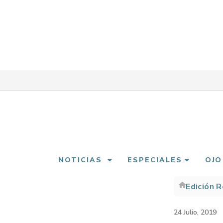
Pasar
al
contenido
principal
NOTICIAS
ESPECIALES
OJO
Edición 
Sobre
enlac
24 Julio, 2019