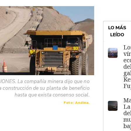
LO MÁS
LEÍDO
Lo
ví
ec
de
ga
Ke
ONES. La compañía minera dijo que no
Fu
la construcción de su planta de beneficio
hasta que exista consenso social.
Ma
Foto: Andina.
La
de
mu
ba