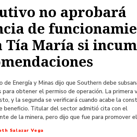
utivo no aprobará
a
ncia de funcionami
 Tía María si incu
ación
omendaciones
io de Energía y Minas dijo que Southern debe subsan
 para obtener el permiso de operación. La primera 
sto, y la segunda se verificará cuando acabe la cons
e beneficio. Titular del sector admitió cita con el
nte de la minera, pero dijo que fue para promover el
eth Salazar Vega