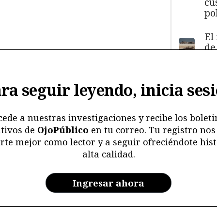
cu
pol
El
de
má
11
y
ra seguir leyendo, inicia ses
ma
ma
mu
cede a nuestras investigaciones y recibe los boleti
tivos de
OjoPúblico
en tu correo. Tu registro nos
Me
rte mejor como lector y a seguir ofreciéndote hist
ri
alta calidad.
re
y 
en
Ingresar ahora
ar
la