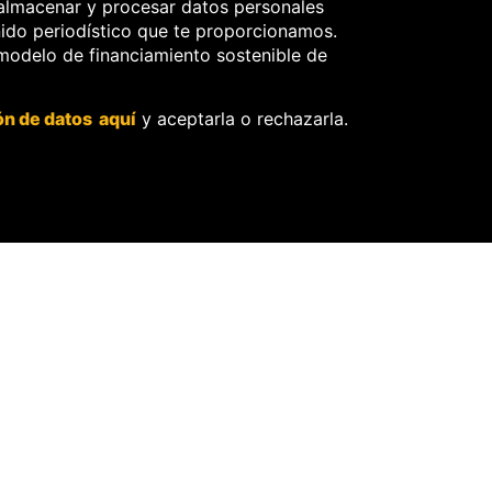
almacenar y procesar datos personales
nido periodístico que te proporcionamos.
 modelo de financiamiento sostenible de
IONAL
EDICIÓN REGIONAL
EDICIÓN REG
Dudas en
Southern
investigac
sustenta
ón de datos aquí
y aceptarla o rechazarla.
ión por
la licencia
las
social de
muertes
Tía María
en el Real
con carta
Plaza de
del
Trujillo
Minem
2 Mar, 2025
8 Jul, 2024
Más n