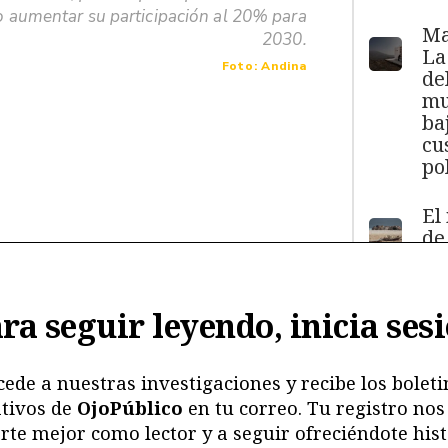
o aumentar su participación al 20% para
Ma
2030.
La
Foto: Andina
de
mu
ba
cu
pol
El
de
má
11
y
ra seguir leyendo, inicia ses
ma
ma
mu
cede a nuestras investigaciones y recibe los boleti
tivos de
OjoPúblico
en tu correo. Tu registro nos
Me
rte mejor como lector y a seguir ofreciéndote hist
ri