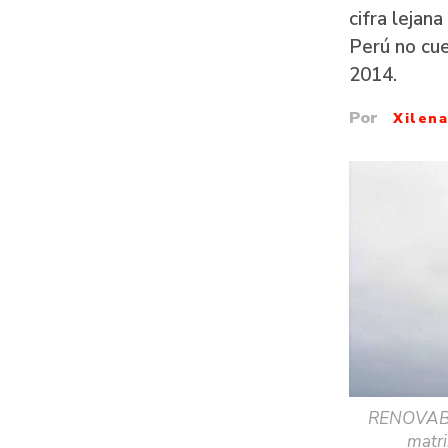
cifra lejan
Perú no cue
2014.
Por
Xilen
RENOVABL
matri