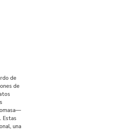
erdo de
iones de
atos
s
 biomasa—
. Estas
onal, una