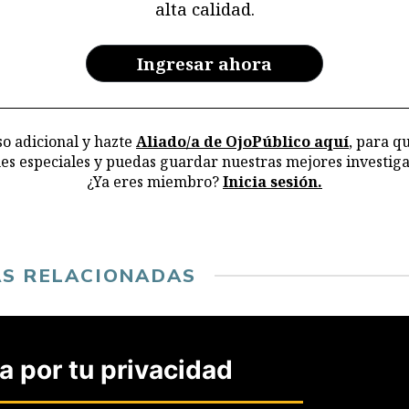
alta calidad.
re
y 
en
Ingresar ahora
ar
la
o adicional y hazte
Aliado/a de OjoPúblico aquí
, para q
nes especiales y puedas guardar nuestras mejores investiga
¿Ya eres miembro?
Inicia sesión.
AS RELACIONADAS
AMBIENTE
AMBIENTE
Barcos
Perú
chinos:
flexibiliza
 por tu privacidad
Contralorí
control
a detecta
previo de