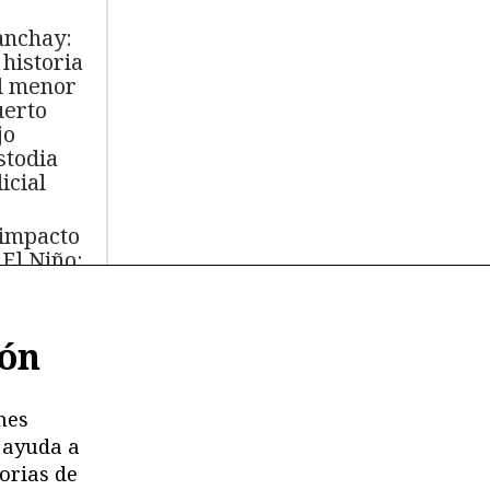
nchay:
 historia
l menor
erto
jo
stodia
icial
 impacto
 El Niño:
s de
.000 aves
ión
míferos
rinos
ertos
nes
 ayuda a
moria en
orias de
esgo: