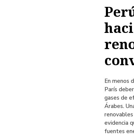
de
Perú
ayud
haci
a
la
ren
naveg
con
En menos d
París deber
gases de e
Árabes. Una
renovables 
evidencia q
fuentes ene