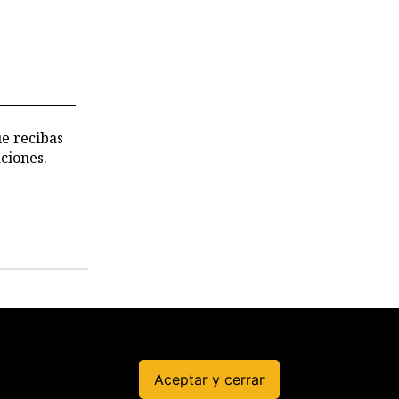
stricciones
deterioro
 los
chivos de
 CVR
ue recibas
ciones.
Permisos
irregulare
s en
Aceptar y cerrar
Produce a