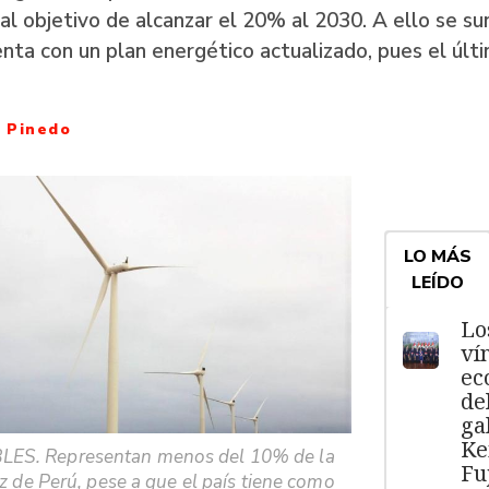
a al objetivo de alcanzar el 20% al 2030. A ello se s
nta con un plan energético actualizado, pues el últ
a Pinedo
LO MÁS
LEÍDO
Lo
ví
ec
de
ga
Ke
ES. Representan menos del 10% de la
Fu
z de Perú, pese a que el país tiene como