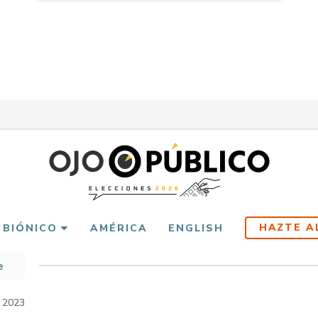
HAZTE A
 BIÓNICO
AMÉRICA
ENGLISH
e
scribir
es
 2023