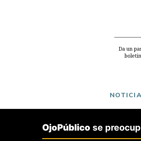
Da un pas
boleti
NOTICI
AMBIENTE
OjoPúblico
se preocupa