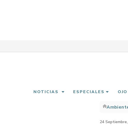
Pasar
al
contenido
principal
NOTICIAS
ESPECIALES
OJO
Ambient
Sobre
enlac
24 Septiembre,