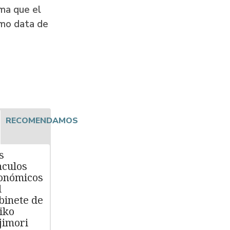
uma que el
imo data de
RECOMENDAMOS
s
nculos
onómicos
l
binete de
iko
jimori