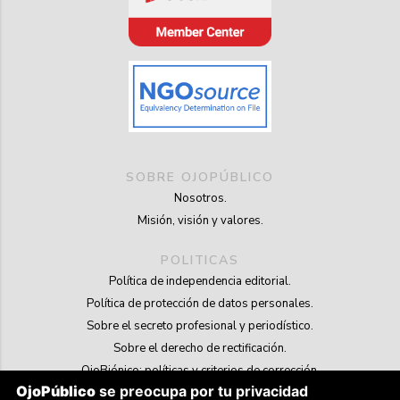
SOBRE OJOPÚBLICO
Nosotros.
Misión, visión y valores.
POLITICAS
Política de independencia editorial.
Política de protección de datos personales.
Sobre el secreto profesional y periodístico.
Sobre el derecho de rectificación.
OjoBiónico: políticas y criterios de corrección.
OjoPúblico
se preocupa por tu privacidad
Sobre libertad de información frente a pedidos de retiro de contenidos.