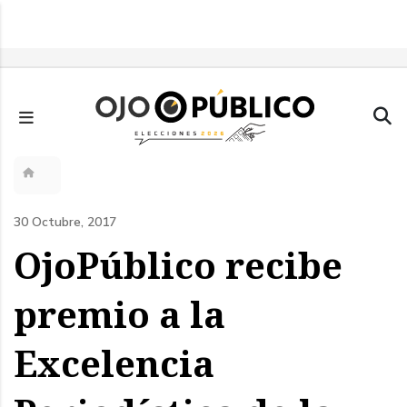
Pasar
al
contenido
principal
Sobrescribir
enlaces
30 Octubre, 2017
de
OjoPúblico recibe
ayuda
premio a la
a
Excelencia
la
navegación