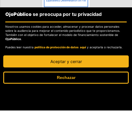
OjoPúblico
se preocupa por tu privacidad
SOBRE OJOPÚBLICO
Nosotros usamos cookies para acceder, almacenar y procesar datos personales
Nosotros.
sobre la audiencia para mejorar el contenido periodístico que te proporcionamos.
También con el objetivo de fortalecer el modelo de financiamiento sostenible de
Misión, visión y valores.
OjoPúblico
.
Puedes leer nuestra
política de protección de datos aquí
y aceptarla o rechazarla.
POLITICAS
Política de independencia editorial.
Aceptar y cerrar
Política de protección de datos personales.
Sobre el secreto profesional y periodístico.
Rechazar
Sobre el derecho de rectificación.
OjoBiónico: políticas y criterios de corrección.
Sobre libertad de información frente a pedidos de retiro de contenidos.
SOSTENIBILIDAD
La Tienda de OjoPúblico.
Se ha añadido un artículo a su lista de
Membresía Aliados/as.
lecturas
OjoLab.