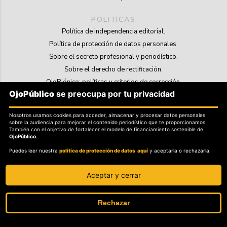
POLITICAS
Política de independencia editorial.
Política de protección de datos personales.
Sobre el secreto profesional y periodístico.
Sobre el derecho de rectificación.
OjoBiónico: políticas y criterios de corrección.
OjoPúblico
se preocupa por tu privacidad
Sobre libertad de información frente a pedidos de retiro de contenidos.
Nosotros usamos cookies para acceder, almacenar y procesar datos personales
SOSTENIBILIDAD
sobre la audiencia para mejorar el contenido periodístico que te proporcionamos.
La Tienda de OjoPúblico.
También con el objetivo de fortalecer el modelo de financiamiento sostenible de
OjoPúblico
.
Membresía Aliados/as.
Puedes leer nuestra
política de protección de datos aquí
y aceptarla o rechazarla.
OjoLab.
Aceptar y cerrar
Rechazar
SÍGANOS EN