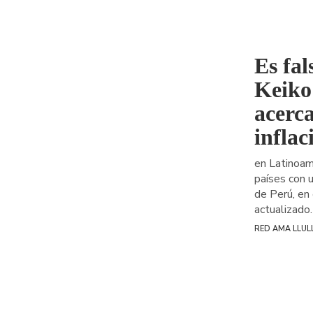
Es fal
Keiko
acerca
inflac
en Latinoam
países con u
de Perú, en
actualizado.
RED AMA LLUL