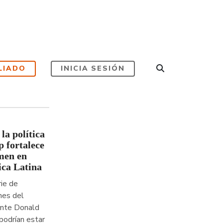
LIADO
INICIA SESIÓN
la política
 fortalece
imen en
ca Latina
ie de
nes del
ente Donald
podrían estar