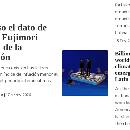
fortale
organiz
organiz
so el dato de
terrori
Latina.
 Fujimori
15 Feb, 
 de la
Billi
ión
world
clima
érica existen hasta tres
emerg
n índice de inflación menor al
Latin
 el periodo interanual más
As the
17 Marzo, 2026
million
LA |
worldwi
America
harshes
the clim