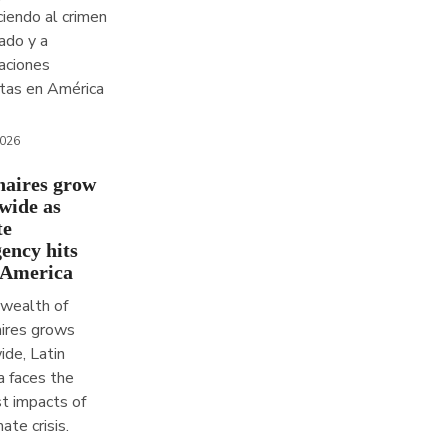
ciendo al crimen
ado y a
aciones
stas en América
2026
onaires grow
wide as
te
ency hits
 America
 wealth of
aires grows
de, Latin
 faces the
t impacts of
ate crisis.