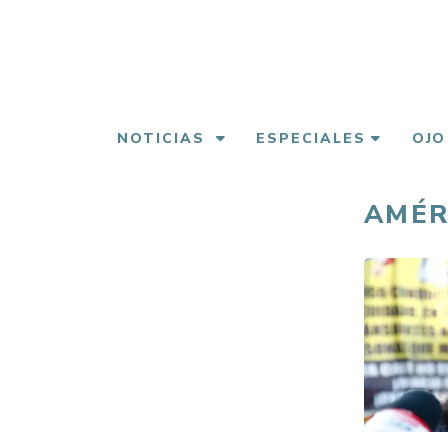
Pasar
al
contenido
principal
NOTICIAS
ESPECIALES
OJO
AMÉR