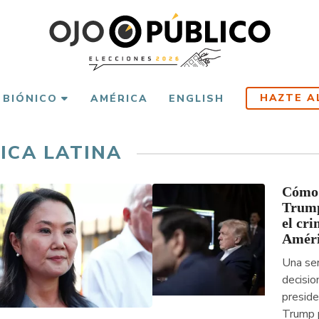
HAZTE A
 BIÓNICO
AMÉRICA
ENGLISH
ICA LATINA
Cómo 
Trump
el cr
Améri
Una ser
decisio
presid
Trump 