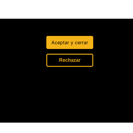
Aceptar y cerrar
Rechazar
LIDAD
úblico.
s/as.