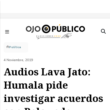
Pasar
al
contenido
principal
Sobrescribir
Política
enlaces
4 Noviembre, 2019
de
Audios Lava Jato:
ayuda
Humala pide
a
investigar acuerdos
la
navegación