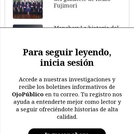
Fujimori
Manchay: La historia del
menor muerto bajo
custodia policial
Para seguir leyendo,
inicia sesión
El impacto de El Niño: más
de 11.000 aves y
mamíferos marinos
Accede a nuestras investigaciones y
muertos
recibe los boletines informativos de
OjoPúblico
en tu correo. Tu registro nos
Memoria en riesgo:
ayuda a entenderte mejor como lector y
restricciones y deterioro
a seguir ofreciéndote historias de alta
en los archivos de la CVR
calidad.