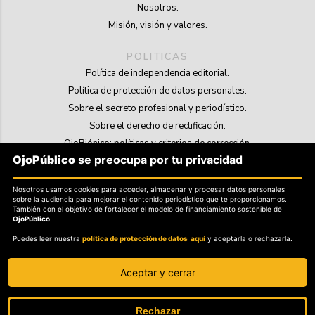
Nosotros.
Misión, visión y valores.
POLITICAS
Política de independencia editorial.
Política de protección de datos personales.
Sobre el secreto profesional y periodístico.
Sobre el derecho de rectificación.
OjoBiónico: políticas y criterios de corrección.
OjoPúblico
se preocupa por tu privacidad
Sobre libertad de información frente a pedidos de retiro de contenidos.
Nosotros usamos cookies para acceder, almacenar y procesar datos personales
SOSTENIBILIDAD
sobre la audiencia para mejorar el contenido periodístico que te proporcionamos.
La Tienda de OjoPúblico.
También con el objetivo de fortalecer el modelo de financiamiento sostenible de
OjoPúblico
.
Membresía Aliados/as.
Puedes leer nuestra
política de protección de datos aquí
y aceptarla o rechazarla.
OjoLab.
Aceptar y cerrar
Rechazar