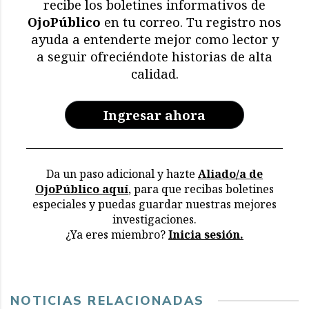
recibe los boletines informativos de
OjoPúblico
en tu correo. Tu registro nos
Memoria en riesgo:
ayuda a entenderte mejor como lector y
restricciones y deterioro
a seguir ofreciéndote historias de alta
en los archivos de la CVR
calidad.
Ingresar ahora
Da un paso adicional y hazte
Aliado/a de
OjoPúblico aquí
, para que recibas boletines
especiales y puedas guardar nuestras mejores
investigaciones.
¿Ya eres miembro?
Inicia sesión.
NOTICIAS RELACIONADAS