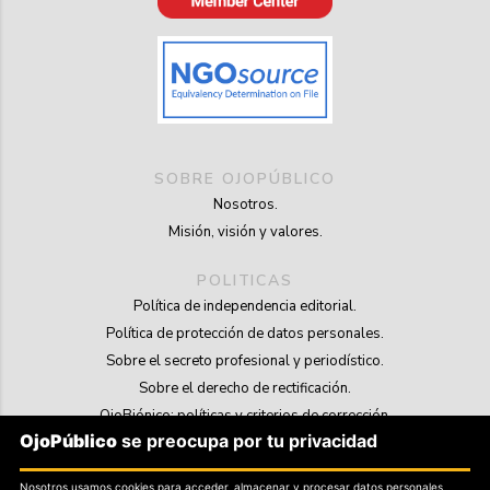
SOBRE OJOPÚBLICO
Nosotros.
Misión, visión y valores.
POLITICAS
Política de independencia editorial.
Política de protección de datos personales.
Sobre el secreto profesional y periodístico.
Sobre el derecho de rectificación.
OjoBiónico: políticas y criterios de corrección.
OjoPúblico
se preocupa por tu privacidad
Sobre libertad de información frente a pedidos de retiro de contenidos.
Nosotros usamos cookies para acceder, almacenar y procesar datos personales