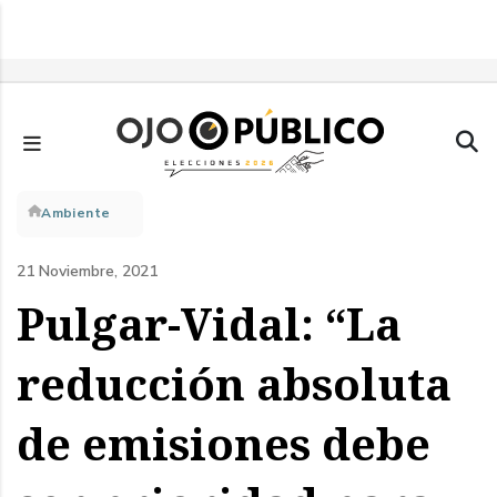
Pasar
al
contenido
principal
Sobrescribir
Ambiente
enlaces
21 Noviembre, 2021
de
Pulgar-Vidal: “La
ayuda
reducción absoluta
a
de emisiones debe
la
navegación