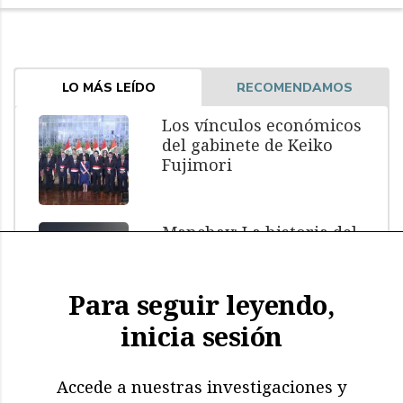
LO MÁS LEÍDO
RECOMENDAMOS
Los vínculos económicos
del gabinete de Keiko
Fujimori
Manchay: La historia del
menor muerto bajo
custodia policial
Para seguir leyendo,
inicia sesión
El impacto de El Niño: más
de 11.000 aves y
mamíferos marinos
Accede a nuestras investigaciones y
muertos