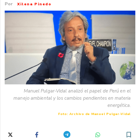
Por
Xilena Pinedo
Manuel Pulgar-Vidal analizó el papel de Perú en el
manejo ambiental y los cambios pendientes en materia
energética.
Foto: Archivo de Manuel Pulgar-Vidal