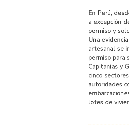
En Perú, desd
a excepción d
permiso y solo
Una evidencia 
artesanal se 
permiso para s
Capitanías y 
cinco sectore
autoridades c
embarcaciones
lotes de vivien