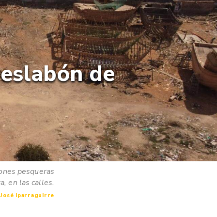
r eslabón de
iones pesqueras
a, en las calles.
 José Iparraguirre