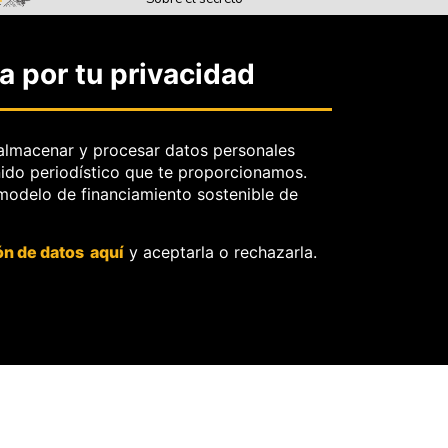
profesional y periodístico.
Sobre el derecho de
 por tu privacidad
rectificación.
OjoBiónico:
políticas y criterios
de corrección.
almacenar y procesar datos personales
nido periodístico que te proporcionamos.
Sobre libertad de
 modelo de financiamiento sostenible de
información frente a
pedidos de retiro de
contenidos.
ón de datos aquí
y aceptarla o rechazarla.
O
ores.