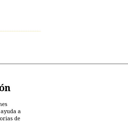
ión
nes
 ayuda a
orias de