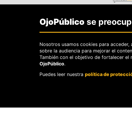
OjoPúblico
se preocupa
Nosotros usamos cookies para acceder, 
sobre la audiencia para mejorar el conte
También con el objetivo de fortalecer el
OjoPúblico
.
Puedes leer nuestra
política de protecci
SOBRE
OJOPÚBLIC
Nosotros.
Misión, visión y val