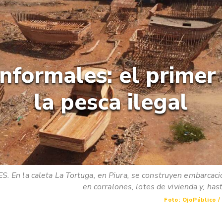
informales: el prime
la pesca ilegal
. En la caleta La Tortuga, en Piura, se construyen embarcac
en corralones, lotes de vivienda y, hast
Foto: OjoPúblico /