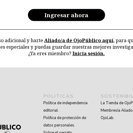
Ingresar ahora
o adicional y hazte
Aliado/a de OjoPúblico aquí
, para q
nes especiales y puedas guardar nuestras mejores investiga
¿Ya eres miembro?
Inicia sesión.
POLITICAS
SOSTENIBI
Política de independencia
La Tienda de OjoP
editorial.
Membresía Aliado
Política de protección de
OjoLab.
datos personales.
Sobre el secreto