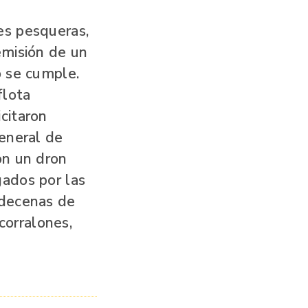
es pesqueras,
emisión de un
o se cumple.
flota
citaron
General de
on un dron
gados por las
 decenas de
orralones,