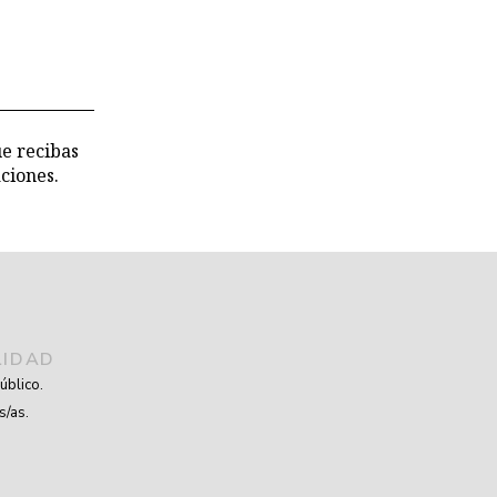
ue recibas
ciones.
LIDAD
úblico.
s/as.