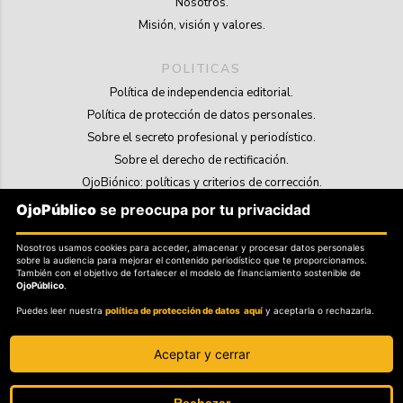
Nosotros.
Misión, visión y valores.
POLITICAS
Política de independencia editorial.
Política de protección de datos personales.
Sobre el secreto profesional y periodístico.
Sobre el derecho de rectificación.
OjoBiónico: políticas y criterios de corrección.
Sobre libertad de información frente a pedidos de retiro de contenidos.
OjoPúblico
se preocupa por tu privacidad
SOSTENIBILIDAD
Nosotros usamos cookies para acceder, almacenar y procesar datos personales
sobre la audiencia para mejorar el contenido periodístico que te proporcionamos.
La Tienda de OjoPúblico.
También con el objetivo de fortalecer el modelo de financiamiento sostenible de
OjoPúblico
.
Membresía Aliados/as.
Puedes leer nuestra
política de protección de datos aquí
y aceptarla o rechazarla.
OjoLab.
Aceptar y cerrar