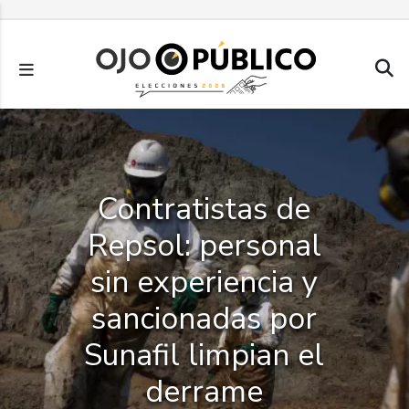
Pasar
al
contenido
principal
Contratistas de
Repsol: personal
sin experiencia y
sancionadas por
Sunafil limpian el
derrame