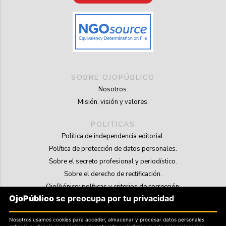
SOBRE OJOPÚBLICO
Nosotros.
Misión, visión y valores.
POLITICAS
Política de independencia editorial.
Política de protección de datos personales.
Sobre el secreto profesional y periodístico.
Sobre el derecho de rectificación.
OjoBiónico: políticas y criterios de corrección.
OjoPúblico
se preocupa por tu privacidad
Sobre libertad de información frente a pedidos de retiro de contenidos.
Nosotros usamos cookies para acceder, almacenar y procesar datos personales
SOSTENIBILIDAD