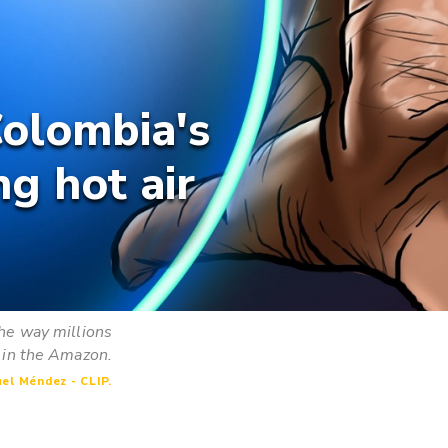
Colombia's
ng hot air
the way millions
r in the Amazon.
uel Méndez - CLIP.