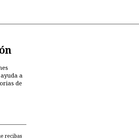
ión
nes
 ayuda a
orias de
ue recibas