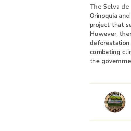
The Selva de 
Orinoquia and
project that s
However, there
deforestation 
combating cli
the governmen