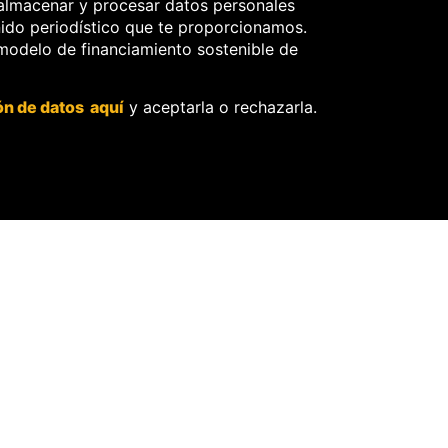
de corrección.
almacenar y procesar datos personales
nido periodístico que te proporcionamos.
Sobre libertad de
 modelo de financiamiento sostenible de
información frente a
pedidos de retiro de
contenidos.
ón de datos aquí
y aceptarla o rechazarla.
O
ores.