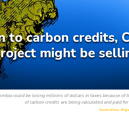
on to carbon credits, 
roject might be selli
bia could be losing millions of dollars in taxes because of 
of carbon credits are being calculated and paid fo
Ilustration: Mig