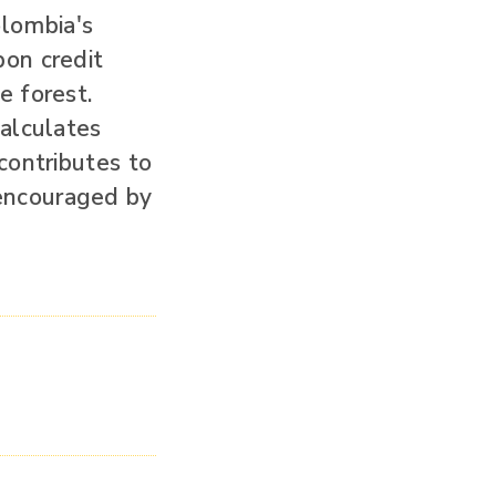
lombia's
bon credit
e forest.
calculates
contributes to
encouraged by