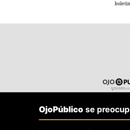
boleti
OjoPúblico
se preocupa