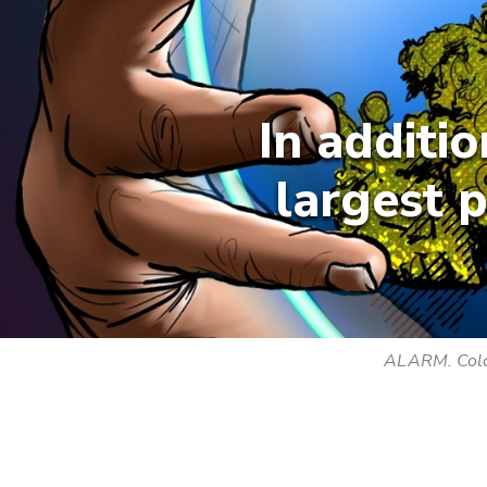
In additi
largest p
ALARM. Colom