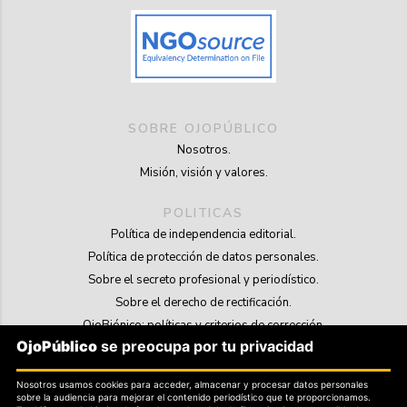
SOBRE OJOPÚBLICO
Nosotros.
Misión, visión y valores.
POLITICAS
Política de independencia editorial.
Política de protección de datos personales.
Sobre el secreto profesional y periodístico.
Sobre el derecho de rectificación.
OjoBiónico: políticas y criterios de corrección.
OjoPúblico
se preocupa por tu privacidad
Sobre libertad de información frente a pedidos de retiro de contenidos.
Nosotros usamos cookies para acceder, almacenar y procesar datos personales
SOSTENIBILIDAD
sobre la audiencia para mejorar el contenido periodístico que te proporcionamos.