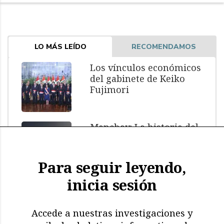
LO MÁS LEÍDO
RECOMENDAMOS
Los vínculos económicos
del gabinete de Keiko
Fujimori
Manchay: La historia del
menor muerto bajo
custodia policial
Para seguir leyendo,
inicia sesión
El impacto de El Niño: más
de 11.000 aves y
mamíferos marinos
Accede a nuestras investigaciones y
muertos