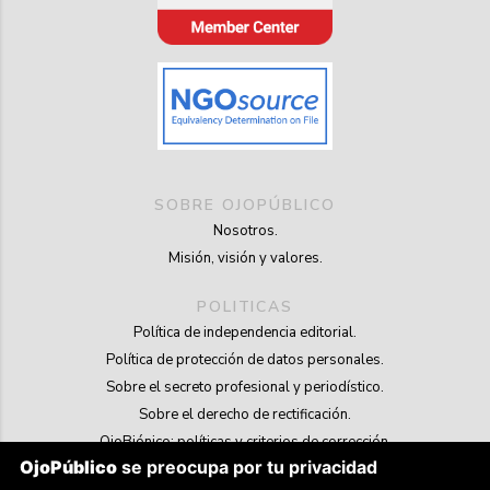
SOBRE OJOPÚBLICO
Nosotros.
Misión, visión y valores.
POLITICAS
Política de independencia editorial.
Política de protección de datos personales.
Sobre el secreto profesional y periodístico.
Sobre el derecho de rectificación.
OjoBiónico: políticas y criterios de corrección.
OjoPúblico
se preocupa por tu privacidad
Sobre libertad de información frente a pedidos de retiro de contenidos.