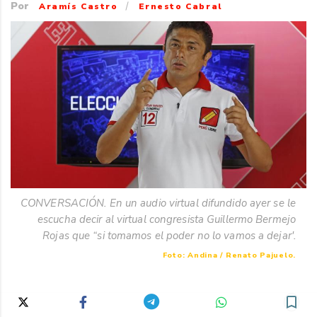
Por
/
Aramís Castro
Ernesto Cabral
CONVERSACIÓN. En un audio virtual difundido ayer se le
escucha decir al virtual congresista Guillermo Bermejo
Rojas que “si tomamos el poder no lo vamos a dejar'.
Foto: Andina / Renato Pajuelo.