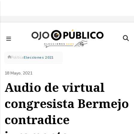
Pasar
al
contenido
principal
Sobrescribir
Política
Elecciones 2021
enlaces
18 Mayo, 2021
de
Audio de virtual
ayuda
congresista Bermejo
a
contradice
la
navegación