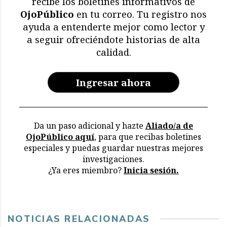
recibe los boletines informativos de
OjoPúblico
en tu correo. Tu registro nos
Memoria en riesgo:
ayuda a entenderte mejor como lector y
restricciones y deterioro
a seguir ofreciéndote historias de alta
en los archivos de la CVR
calidad.
Ingresar ahora
Da un paso adicional y hazte
Aliado/a de
OjoPúblico aquí
, para que recibas boletines
especiales y puedas guardar nuestras mejores
investigaciones.
¿Ya eres miembro?
Inicia sesión.
NOTICIAS RELACIONADAS