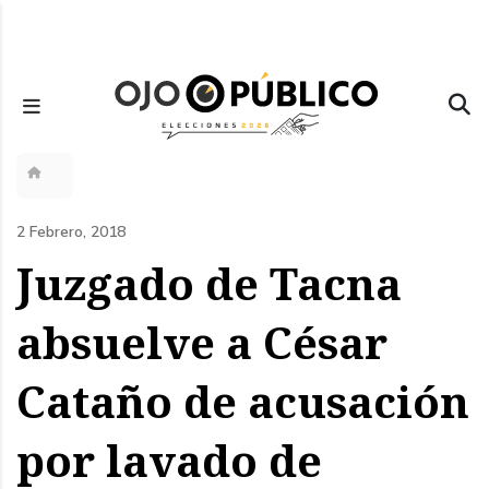
Pasar
al
contenido
principal
Sobrescribir
enlaces
2 Febrero, 2018
de
Juzgado de Tacna
ayuda
absuelve a César
a
Cataño de acusación
la
navegación
por lavado de