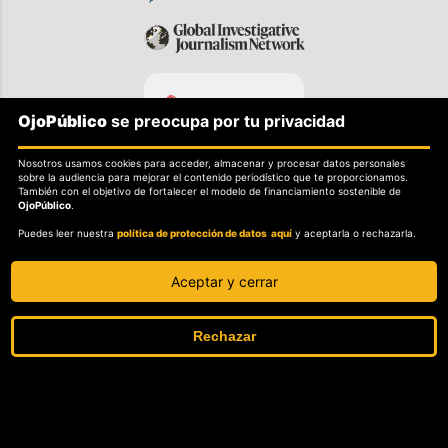
OjoPúblico
se preocupa por tu privacidad
Nosotros usamos cookies para acceder, almacenar y procesar datos personales
sobre la audiencia para mejorar el contenido periodístico que te proporcionamos.
También con el objetivo de fortalecer el modelo de financiamiento sostenible de
OjoPúblico
.
Puedes leer nuestra
política de protección de datos aquí
y aceptarla o rechazarla.
Aceptar y cerrar
SOBRE OJOPÚBLICO
Nosotros.
Rechazar
Misión, visión y valores.
POLITICAS
Política de independencia editorial.