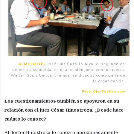
ALMUERZOS.
José Luis Castillo Alva (el segundo de
derecha a izquierda) en una reunión junto con los jueces
Walter Ríos y Carlos Chirinos, sindicados como parte de
la organización.
Foto: Ojo-Publico.com
Los cuestionamientos también se apoyaron en su
relación con el juez César Hinostroza. ¿Desde hace
cuánto lo conoce?
Al doctor Hinostroza lo conozco aproximadamente