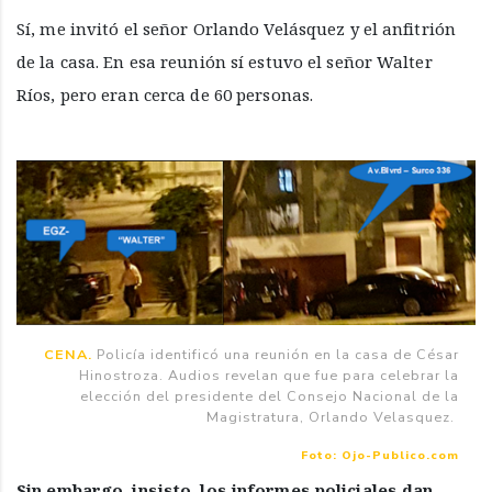
Sí, me invitó el señor Orlando Velásquez y el anfitrión
de la casa. En esa reunión sí estuvo el señor Walter
Ríos, pero eran cerca de 60 personas.
CENA.
Policía identificó una reunión en la casa de César
Hinostroza. Audios revelan que fue para celebrar la
elección del presidente del Consejo Nacional de la
Magistratura, Orlando Velasquez.
Foto: Ojo-Publico.com
Sin embargo, insisto, los informes policiales dan