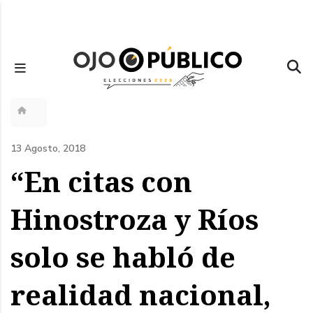
Pasar
al
contenido
principal
Sobrescribir
enlaces
13 Agosto, 2018
de
“En citas con
ayuda
Hinostroza y Ríos
a
solo se habló de
la
navegación
realidad nacional,