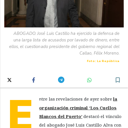
ABOGADO. José Luis Castillo ha ejercido la defensa de
una larga lista de acusados por lavado de dinero, entre
ellos, el cuestionado presidente del gobierno regional del
Callao, Félix Moreno.
Foto: La República
E
ntre las revelaciones de ayer sobre
la
organización criminal ‘Los Cuellos
Blancos del Puerto’
destacó el vínculo
del abogado José Luis Castillo Alva con