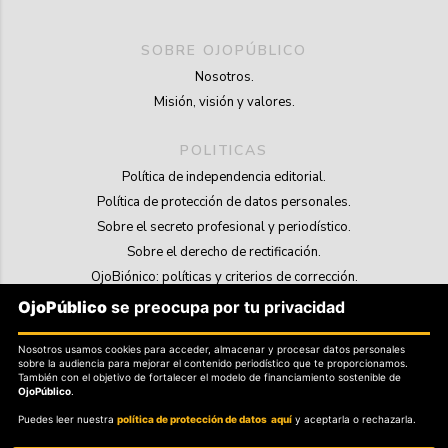
SOBRE OJOPÚBLICO
Nosotros.
Misión, visión y valores.
POLITICAS
Política de independencia editorial.
Política de protección de datos personales.
Sobre el secreto profesional y periodístico.
Sobre el derecho de rectificación.
OjoBiónico: políticas y criterios de corrección.
Sobre libertad de información frente a pedidos de retiro de contenidos.
OjoPúblico
se preocupa por tu privacidad
SOSTENIBILIDAD
Nosotros usamos cookies para acceder, almacenar y procesar datos personales
sobre la audiencia para mejorar el contenido periodístico que te proporcionamos.
La Tienda de OjoPúblico.
También con el objetivo de fortalecer el modelo de financiamiento sostenible de
OjoPúblico
.
Membresía Aliados/as.
Puedes leer nuestra
política de protección de datos aquí
y aceptarla o rechazarla.
OjoLab.