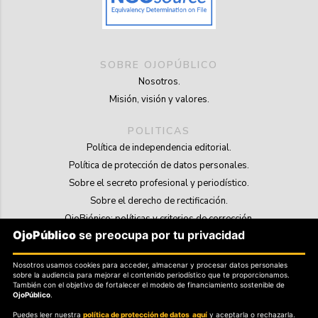
SOBRE OJOPÚBLICO
Nosotros.
Misión, visión y valores.
POLITICAS
Política de independencia editorial.
Política de protección de datos personales.
Sobre el secreto profesional y periodístico.
Sobre el derecho de rectificación.
OjoBiónico: políticas y criterios de corrección.
OjoPúblico
se preocupa por tu privacidad
Sobre libertad de información frente a pedidos de retiro de contenidos.
Nosotros usamos cookies para acceder, almacenar y procesar datos personales
SOSTENIBILIDAD
sobre la audiencia para mejorar el contenido periodístico que te proporcionamos.
La Tienda de OjoPúblico.
También con el objetivo de fortalecer el modelo de financiamiento sostenible de
OjoPúblico
.
Membresía Aliados/as.
Puedes leer nuestra
política de protección de datos aquí
y aceptarla o rechazarla.