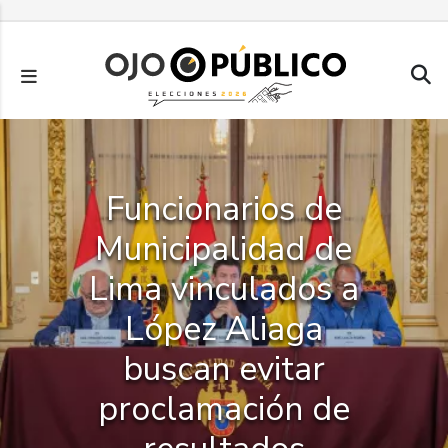
Pasar
al
contenido
principal
Funcionarios de
Municipalidad de
Lima vinculados a
López Aliaga
buscan evitar
proclamación de