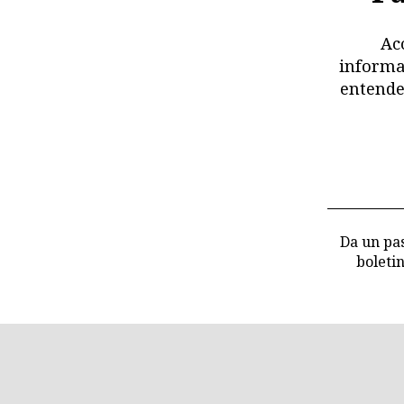
Ac
informa
entende
Da un pas
boleti