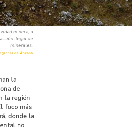
ividad minera, a
acción ilegal de
minerales.
egional de Áncash
man la
zona de
n la región
El foco más
rá, donde la
iental no