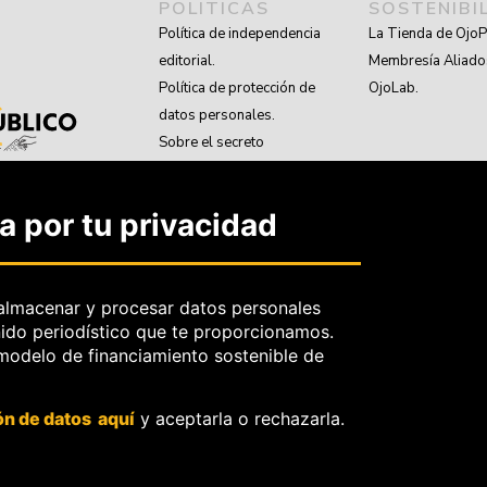
POLITICAS
SOSTENIBI
Política de independencia
La Tienda de OjoP
editorial.
Membresía Aliado
Política de protección de
OjoLab.
datos personales.
Sobre el secreto
profesional y periodístico.
Sobre el derecho de
 por tu privacidad
rectificación.
OjoBiónico:
políticas y criterios
de corrección.
almacenar y procesar datos personales
nido periodístico que te proporcionamos.
Sobre libertad de
 modelo de financiamiento sostenible de
información frente a
pedidos de retiro de
contenidos.
ón de datos aquí
y aceptarla o rechazarla.