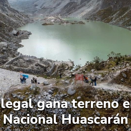
ilegal gana terreno 
Nacional Huascarán