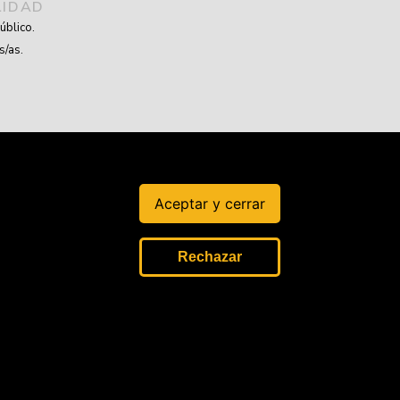
LIDAD
úblico.
s/as.
Aceptar y cerrar
Rechazar