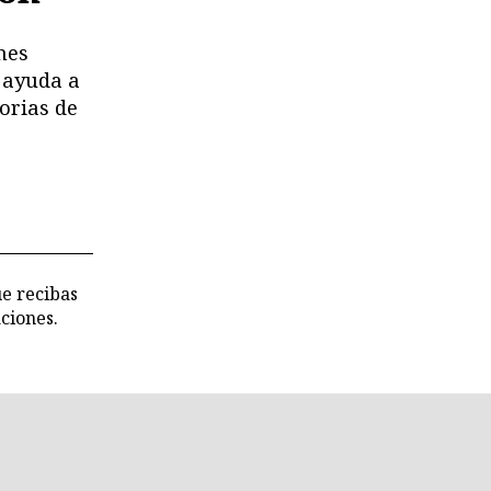
nes
 ayuda a
orias de
ue recibas
ciones.