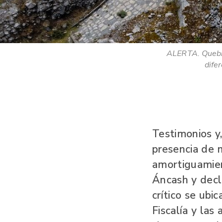
ALERTA. Quebra
dife
Testimonios y,
presencia de 
amortiguamien
Áncash y decl
crítico se ubi
Fiscalía y las