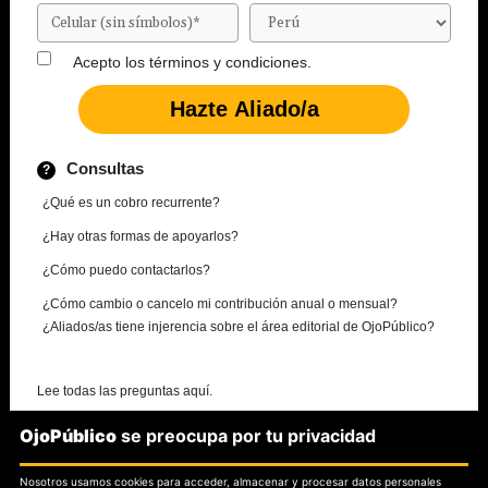
Acepto los
términos y condiciones.
Consultas
¿Qué es un cobro recurrente?
¿Hay otras formas de apoyarlos?
¿Cómo puedo contactarlos?
¿Cómo cambio o cancelo mi contribución anual o mensual?
¿Aliados/as tiene injerencia sobre el área editorial de OjoPúblico?
Lee todas las preguntas aquí.
OjoPúblico
se preocupa por tu privacidad
¿Necesitas más información?
Nosotros usamos cookies para acceder, almacenar y procesar datos personales