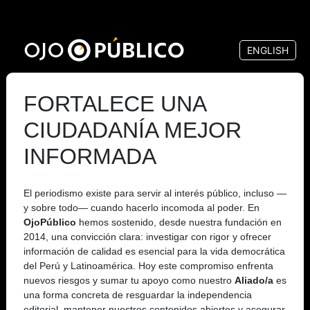
Pasar
al
ENGLISH
contenido
principal
FORTALECE UNA
CIUDADANÍA MEJOR
INFORMADA
El periodismo existe para servir al interés público, incluso —
y sobre todo— cuando hacerlo incomoda al poder. En
OjoPúblico
hemos sostenido, desde nuestra fundación en
2014, una convicción clara: investigar con rigor y ofrecer
información de calidad es esencial para la vida democrática
del Perú y Latinoamérica. Hoy este compromiso enfrenta
nuevos riesgos y sumar tu apoyo como nuestro
Aliado/a
es
una forma concreta de resguardar la independencia
editorial, mantener nuestros contenidos abiertos y asegurar