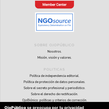
SOBRE OJOPÚBLICO
Nosotros.
Misión, visión y valores.
POLITICAS
Política de independencia editorial.
Política de protección de datos personales.
Sobre el secreto profesional y periodístico.
Sobre el derecho de rectificación.
OjoBiónico: políticas y criterios de corrección.
Sobre libertad de información frente a pedidos de retiro de contenidos.
OjoPúblico
se preocupa por tu privacidad