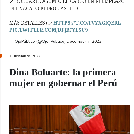
📍 BOLUARTE ASUMIÓ EL CARGO EN REEMPLAZO
DEL VACADO PEDRO CASTILLO.
MÁS DETALLES 👉
HTTPS://T.CO/FVYXGIQERL
PIC.TWITTER.COM/DFJR7YL5U9
— OjoPúblico (@Ojo_Publico)
December 7, 2022
7 Diciembre, 2022
Dina Boluarte: la primera
mujer en gobernar el Perú