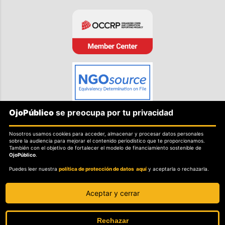
OjoPúblico
se preocupa por tu privacidad
SOBRE OJOPÚBLICO
Nosotros usamos cookies para acceder, almacenar y procesar datos personales
Nosotros.
sobre la audiencia para mejorar el contenido periodístico que te proporcionamos.
También con el objetivo de fortalecer el modelo de financiamiento sostenible de
Misión, visión y valores.
OjoPúblico
.
Puedes leer nuestra
política de protección de datos aquí
y aceptarla o rechazarla.
POLITICAS
Política de independencia editorial.
Aceptar y cerrar
Política de protección de datos personales.
Sobre el secreto profesional y periodístico.
Rechazar
Sobre el derecho de rectificación.