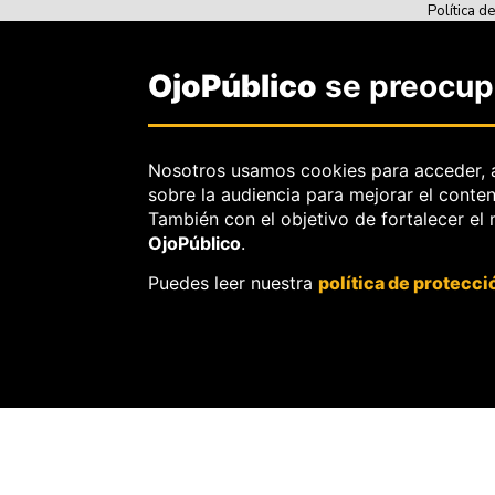
Política d
Política d
Sobre el s
OjoPúblico
se preocupa
Sobre el d
OjoBiónico
corrección
Nosotros usamos cookies para acceder, 
Sobre libe
sobre la audiencia para mejorar el conte
a pedidos 
También con el objetivo de fortalecer el
OjoPúblico
.
Puedes leer nuestra
política de protecci